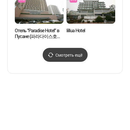
Отель "Paradise Hotel" в
lillua Hotel
Центр
Пусане (파라다이스호텔
инфо
부산)
(해운
Смотреть ещё