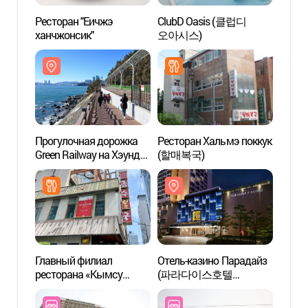
Ресторан "Еичжэ
ClubD Oasis (클럽디
ClubD
ханчжонсик"
오아시스)
오아시
Прогулочная дорожка
Ресторан Хальмэ поккук
Отель
Green Railway на Хэундэ
(할매복국)
(파
(отрезок Мипхо -
부산카
Сончжон) (해운대
그린레일웨이 (미포~송정
구간))
Главный филиал
Отель-казино Парадайз
Пляж
ресторана «Кымсу
(파라다이스호텔
해수욕
поккук Хэундэ»
부산카지노)
(금수복국 해운대본점)