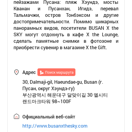
пейзажами Пусана: пляж Хэундэ, мосты
Кванан и Пусанхан, Игидэ, перевал
Тальмачжи, остров Тонбэксом и другие
достопримечательности. Помимо шикарных
панорамных видов, посетители BUSAN X the
SKY могут отдохнуть в кафе X the Lounge,
сделать памятные снимки в фотозоне и
приобрести сувенир в магазине X the Gift.
Адрес
Поиск маршрута
30, Dalmaji-gil, Haeundae-gu, Busan (г.
Пусан, округ Хэундэ-гу)
부산광역시 해운대구 달맞이길 30 엘시티
랜드마크타워 98~100F
Официальный веб-сайт
http://www.busanxthesky.com