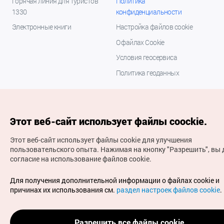
Горячая линия для туристов
Политика
1330
конфиденциальности
Электронные книги
Настройка файлов cookie
О файлах Cookie
Условия геосервиса
Политика геоданных
Этот веб-сайт использует файлы coockie.
Этот веб-сайт использует файлы cookie для улучшения
пользовательского опыта.
Нажимая на кнопку "Разрешить", вы 
согласие на использование файлов cookie.
(с) Национальная организация туризма Кореи Все
права защищены
Для получения дополнительной информации о файлах cookie и
Для извещения об ошибках и проблемах, связанных с
причинах их использования см.
раздел настроек файлов cookie
.
работой веб-сайта, направляйте ваши запросы на
официальный адрес электронной почты
russian@knto.or.kr
Разрешить все файлы cookie