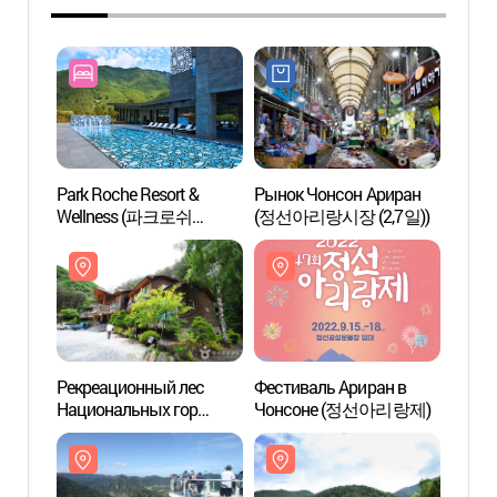
Park Roche Resort &
Рынок Чонсон Ариран
Рекре
Wellness (파크로쉬
(정선아리랑시장 (2,7일))
Нацио
리조트앤웰니스)
Кари
가리
Рекреационный лес
Фестиваль Ариран в
Озеро
Национальных гор
Чонсоне (정선아리랑제)
(아우
Каривансан (국립
가리왕산자연휴양림)