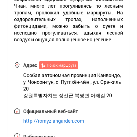
Чиан, много лет прогуливаясь по лесным
тропам, проложил удобные маршруты. На
оздоровительных тропах, наполненных
фитонцидами, можно забыть о суете и
неспешно прогуливаться, вдыхая лесной
воздух и ощущая полноценное исцеление.
Адрес
Поиск маршрута
Особая автономная провинция Канвондо,
у. Чонсон-гун, с. Пугпхён-мён , ул. Орэ-киль
20
강원특별자치도 정선군 북평면 어래길 20
Официальный веб-сайт
http://romyziangarden.com
Рабочие часы