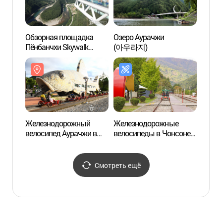
Обзорная площадка
Озеро Аурачжи
Юкпэ
Пёнбанчхи Skywalk
(아우라지)
Пхён
(병방치 스카이워크)
육백마
Железнодорожный
Железнодорожные
Пеще
велосипед Аурачжи в
велосипеды в Чонсоне
(Нац
Чонсоне (정선 아우라지
(정선레일바이크)
геоло
레일바이크)
Косэ
(강원
Смотреть ещё
국가지