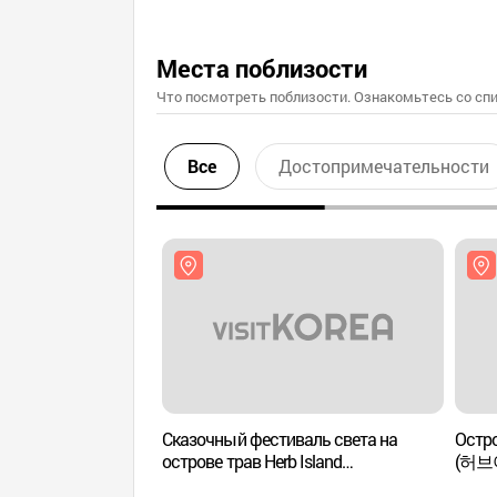
Места поблизости
Что посмотреть поблизости. Ознакомьтесь со спи
Все
Достопримечательности
Сказочный фестиваль света на
Остро
острове трав Herb Island
(허브
(허브아일랜드 불빛동화축제)