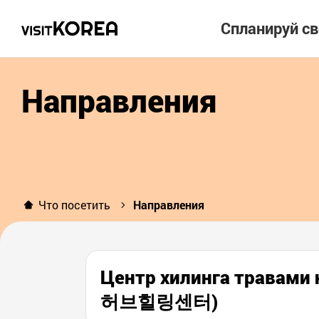
Спланируй с
Направления
Что посетить
Направления
Центр хилинга травами
허브힐링센터)