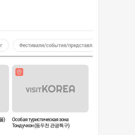
г
Фестивали/события/представления
Актив
폴)
Особая туристическая зона
Остров трав в Пхоч
Тондучхон (동두천 관광특구)
(허브아일랜드)