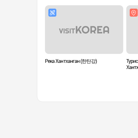
Река Хантханган (한탄강)
Турис
Хант