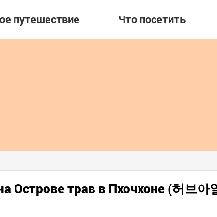
вое путешествие
Что посетить
 на Острове трав в Пхочхоне (허