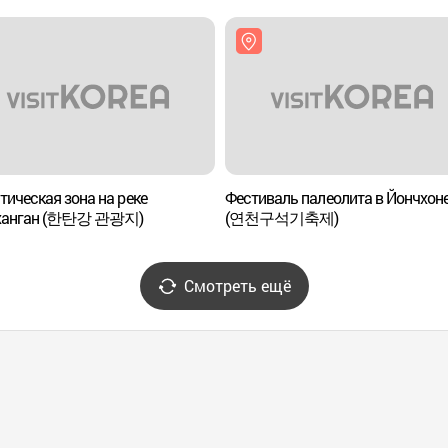
тическая зона на реке
Фестиваль палеолита в Йончхон
ханган (한탄강 관광지)
(연천구석기축제)
Смотреть ещё