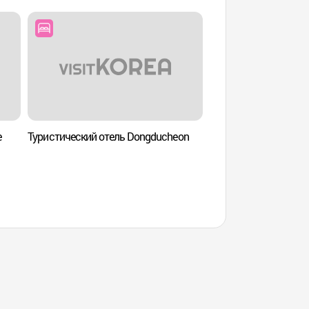
е
Туристический отель Dongducheon
Арт-вэлли в Пхочхо
геологический пар
Хантханган) (
유네스코 세계지질공