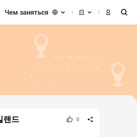
Чем заняться
브아일랜드
0