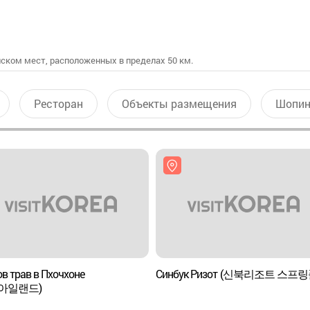
ском мест, расположенных в пределах 50 км.
Ресторан
Объекты размещения
Шопин
в трав в Пхочхоне
Синбук Ризот (신북리조트 스프링
아일랜드)