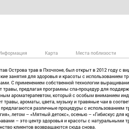
Информация
Карта
Места поблизости
тав Острова трав в Пхочхоне, был открыт в 2012 году с в
ские занятия для здоровья и красоты с использованием 
ами. С применением собственной технологии выращивания
 травы, предлагая программы спа-процедур для поддерж
ным ароматерапевтом, который с особым вниманием инд
ет травы, ароматы, цвета, музыку и травяные чаи в соотв
 предлагаются различные процедуры с использованием тр
ия», летом – «Мятный детокс», осенью – «Гибискус для к
травами – это центр здоровья и красоты с натуральными 
инство клиентов возвращаются сюда снова.