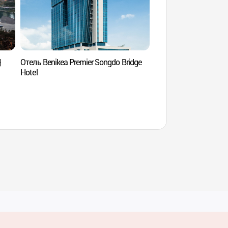
재
Отель Benikea Premier Songdo Bridge
Музей истории горо
Hotel
(인천도시역사관)
Услуги