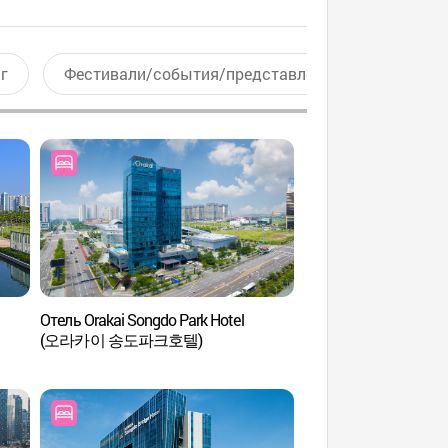
г
Фестивали/события/представления
Актив
Отель Orakai Songdo Park Hotel
«Сондо Конвенси
(오라카이 송도파크호텔)