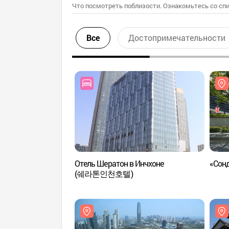
Что посмотреть поблизости. Ознакомьтесь со спи
Все
Достопримечательности
Отель Шератон в Инчхоне
«Сон
(쉐라톤인천호텔)