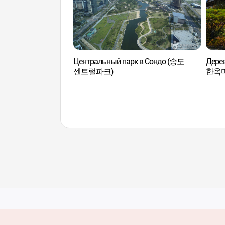
Центральный парк в Сондо (송도
Дере
센트럴파크)
한옥