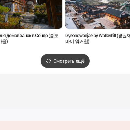
вня домов ханок в Сондо (송도
Gyeongwonjae by Walkerhill (경원
마을)
바이 워커힐)
Смотреть ещё
Полезные ссылки