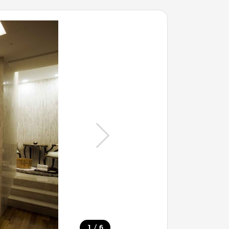
/
1
6