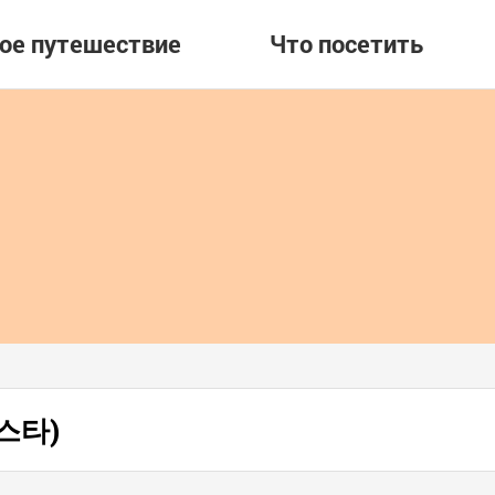
вое путешествие
Что посетить
하스타)