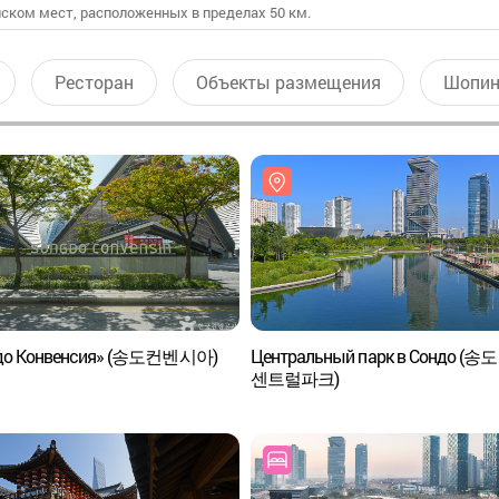
ском мест, расположенных в пределах 50 км.
Ресторан
Объекты размещения
Шопин
до Конвенсия» (송도컨벤시아)
Центральный парк в Сондо (송도
센트럴파크)