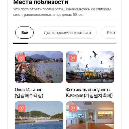
Места поблизости
Что посмотреть поблизости. Ознакомьтесь со списком
мест, расположенных в пределах 50 км.
Все
Достопримечательности
Ресторан
Пляж Ильгван
Фестиваль анчоусов в
Пляж 
(일광해수욕장)
Кичжане (기장멸치축제)
(일광