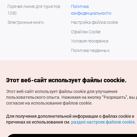
Горячая линия для туристов
Политика
1330
конфиденциальности
Электронные книги
Настройка файлов cookie
О файлах Cookie
Условия геосервиса
Политика геоданных
Этот веб-сайт использует файлы coockie.
Этот веб-сайт использует файлы cookie для улучшения
пользовательского опыта.
Нажимая на кнопку "Разрешить", вы 
согласие на использование файлов cookie.
(с) Национальная организация туризма Кореи Все
права защищены
Для получения дополнительной информации о файлах cookie и
Для извещения об ошибках и проблемах, связанных с
причинах их использования см.
раздел настроек файлов cookie
.
работой веб-сайта, направляйте ваши запросы на
официальный адрес электронной почты