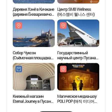
Деревня Хэнё в Кичжане
Центр SMB Wellness
Центр
(деревня Ёнхварихвечон)
(에스엠비 웰니스 센터)
(에스
(기장해녀촌(연화리횟촌))
Собор Чуксон
Государственный
Госуд
(Съёмочная площадка
научный центр Пусана
научн
сериала "Мечта")
(국립부산과학관)
(국립
(죽성성당(드림세트장))
Книжный магазин
Магическое медиа-шоу
Морск
Eternal Journey в Пусане
POLI POP (매직 미디어쇼
(Пус
(이터널저니 부산점)
폴리팝(두들팝ver.2))
(부산)