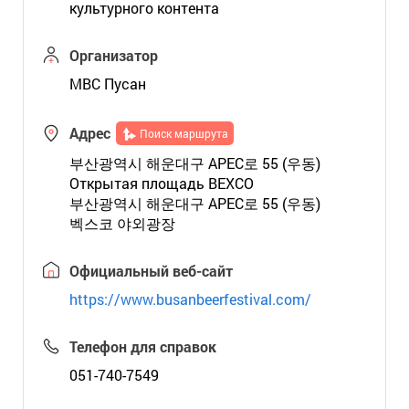
культурного контента
Организатор
MBC Пусан
Адрес
Поиск маршрута
부산광역시 해운대구 APEC로 55 (우동)
Открытая площадь BEXCO
부산광역시 해운대구 APEC로 55 (우동)
벡스코 야외광장
Официальный веб-сайт
https://www.busanbeerfestival.com/
Телефон для справок
051-740-7549