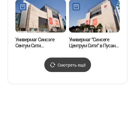
(헤라 (롯데백화점
센텀시티점))
Универмаг Синсэге
Универмаг "Синсеге
Приб
Сентум Сити
Центрум Сити" в Пусане
Мил
(신세계센텀시티)
(신세계백화점 (부산
센텀시티점))
Смотреть ещё