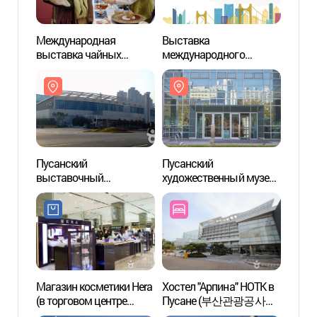
Международная
Выставка
Пусан
выставка чайных
международного
выст
изделий в Пусане
туризма в Пусане
конф
(부산국제차공예박람회)
(부산국제관광전)
(BEXC
Пусанский
Пусанский
Спа Л
выставочный
художественный музей
(스파
конференц-центр (벡스코
(부산시립미술관)
(BEXCO))
Магазин косметики Hera
Хостел "Арпина" НОТК в
Пусан
(в торговом центре
Пусане (부산관광공사
(부산
Лотте на "Сэнтхом Сити")
아르피나)