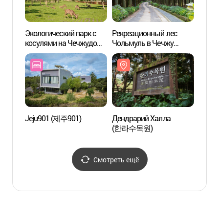
Экологический парк с
Рекреационный лес
Рекре
косулями на Чечжудо
Чольмуль в Чечжу
Чольм
(제주 노루생태관찰원)
(제주절물자연휴양림)
(제주
Jeju901 (제주901)
Дендрарий Халла
Озеро
(한라수목원)
(한라
Смотреть ещё