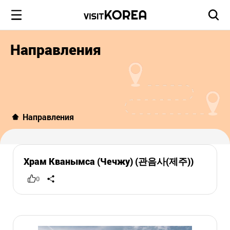
Направления
Направления
Храм Кванымса (Чечжу) (관음사(제주))
0