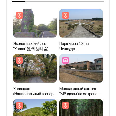
Экологический лес
Парк мира 4·3 на
Эколо
"Халла" (한라생태숲)
Чечжудо
"Хал
(제주4·3평화공원)
Халласан
Молодежный хостел
Халл
(Национальный геопарк
"Мёндоам"на острове
(Наци
Чечжудо) (한라산
Чечжу (제주
Чечж
(제주도 국가지질공원))
명도암유스호스텔)
(제주