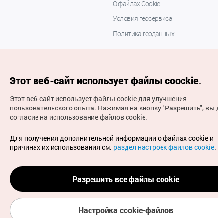
О файлах Cookie
Условия геосервиса
Политика геоданных
Этот веб-сайт использует файлы coockie.
Этот веб-сайт использует файлы cookie для улучшения
пользовательского опыта.
Нажимая на кнопку "Разрешить", вы 
согласие на использование файлов cookie.
(с) Национальная организация туризма Кореи Все
права защищены
Для получения дополнительной информации о файлах cookie и
Для извещения об ошибках и проблемах, связанных с
причинах их использования см.
раздел настроек файлов cookie
.
работой веб-сайта, направляйте ваши запросы на
официальный адрес электронной почты
russian@knto.or.kr
Разрешить все файлы cookie
Настройка cookie-файлов