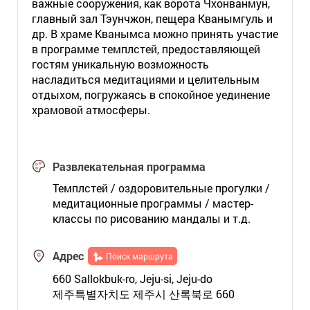
важные сооружения, как ворота Чхонванмун,
главный зал Тэунчжон, пещера Кванымгуль и
др. В храме Кванымса можно принять участие
в программе темплстей, предоставляющей
гостям уникальную возможность
насладиться медитациями и целительным
отдыхом, погружаясь в спокойное уединение
храмовой атмосферы.
Развлекательная программа
Темплстей / оздоровительные прогулки /
медитационные программы / мастер-
классы по рисованию мандалы и т.д.
Адрес
Поиск маршрута
660 Sallokbuk-ro, Jeju-si, Jeju-do
제주특별자치도 제주시 산록북로 660