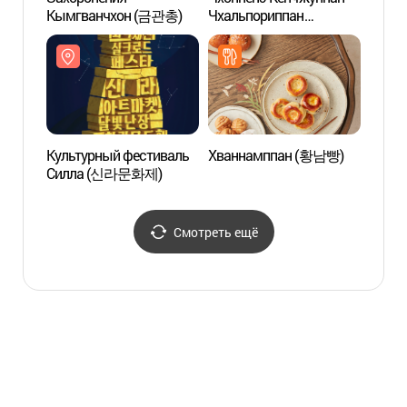
Кымгванчхон (금관총)
Чхальпориппан
Кымг
Чхальпоритток (천년애
경주빵 찰보리빵
찰보리떡)
Культурный фестиваль
Хваннамппан (황남빵)
Обсер
Силла (신라문화제)
Чхомс
(경주
Смотреть ещё