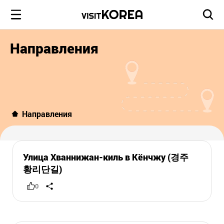
Направления
Направления
Улица Хваннижан-киль в Кёнчжу (경주
황리단길)
0