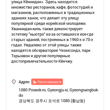
улица Кённидан». Здесь находится
множество ресторанов, кафе, фотостудий и
магазинов, расположенных в традиционных
зданиях ханок, что делает эту улицу
популярной среди корейской молодежи.
Хваннидан-киль также демонстрирует
эстетику "ньютро" из-за оставшихся кое-где
старых зданий, построенных в 1960-х и 70-х
годах. Недалеко от этой улицы также
находятся обсерватория Чхомсондэ, парк
Тэрынвон и другие популярные
достопримечательности Кёнчжу.
Адрес
Поиск маршрута
1080 Poseok-ro, Gyeongju-si, Gyeongsangbuk-
do
경상북도 경주시 포석로 1080 (황남동)