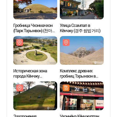
Гробница Чхонмачхон
Улица Ссампап в
Гробн
(Парк Тэрынвон) (천마총
Кёнчжу (경주 쌈밥거리)
(Пар
(대릉원))
(대릉원
Историческая зона
Комплекс древних
Истор
города Кёнчжу
гробниц Тэрынвон в
город
(Всемирное культурное
Кёнчжу (경주 대릉원
(Всем
наследие ЮНЕСКО)
일원)
насле
(경주역사유적지구
(경
[유네스코 세계문화유산])
[유네
Захоронения
Чхоннёнэ Кёнчжуппан
Захор