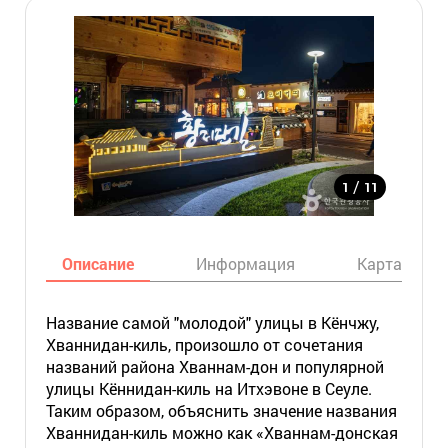
/
1
11
Описание
Информация
Карта
Название самой "молодой" улицы в Кёнчжу,
Хваннидан-киль, произошло от сочетания
названий района Хваннам-дон и популярной
улицы Кённидан-киль на Итхэвоне в Сеуле.
Таким образом, объяснить значение названия
Хваннидан-киль можно как «Хваннам-донская