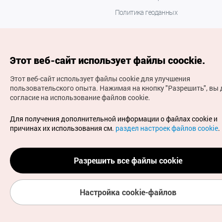
Политика геоданных
Этот веб-сайт использует файлы coockie.
Этот веб-сайт использует файлы cookie для улучшения
пользовательского опыта.
Нажимая на кнопку "Разрешить", вы 
согласие на использование файлов cookie.
(с) Национальная организация туризма Кореи Все
права защищены
Для получения дополнительной информации о файлах cookie и
Для извещения об ошибках и проблемах, связанных с
причинах их использования см.
раздел настроек файлов cookie
.
работой веб-сайта, направляйте ваши запросы на
официальный адрес электронной почты
russian@knto.or.kr
Разрешить все файлы cookie
Настройка cookie-файлов