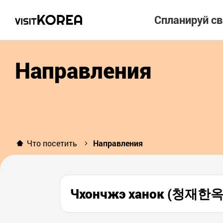
Спланируй с
Направления
Что посетить
Направления
Чхончжэ ханок (청재한옥