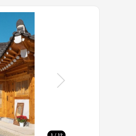
/
1
12