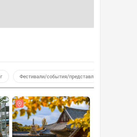
г
Фестивали/события/представления
Актив