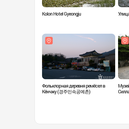
Kolon Hotel Gyeongju
Улиц
Фольклорная деревня ремёсел в
Музей
Кёнчжу (경주민속공예촌)
Сил