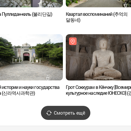
а Пуллидан-киль (불리단길)
Квартал воспоминаний (추억의
달동네)
 истории и науки государства
Грот Соккурам в Кёнчжу [Всемир
ла (신라역사과학관)
культурное наследие ЮНЕСКО] 
석굴암 [유네스코 세계문화유산])
Смотреть ещё