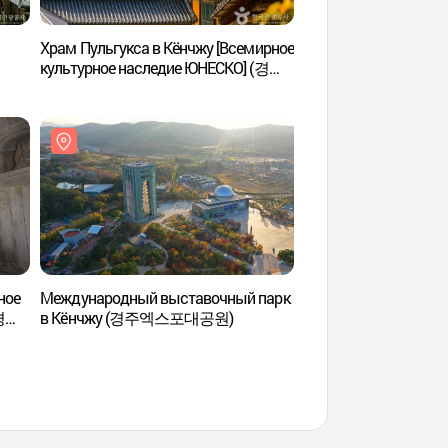
Храм Пульгукса в Кёнчжу [Всемирное
Улица Пуллидан-к
культурное наследие ЮНЕСКО] (경주
불국사 [유네스코 세계문화유산])
ное
Международный выставочный парк
Музей истории и на
(경주
в Кёнчжу (경주엑스포대공원)
Силла (신라역사과