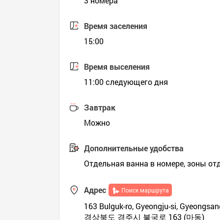
3 номера
Время заселения
15:00
Время выселения
11:00 следующего дня
Завтрак
Можно
Дополнительные удобства
Отдельная ванна в номере, зоны отд
Адрес
Поиск маршрута
163 Bulguk-ro, Gyeongju-si, Gyeongsa
경상북도 경주시 불국로 163 (마동)