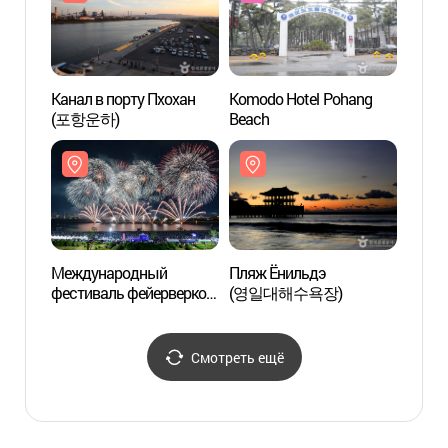
Канал в порту Пхохан
Komodo Hotel Pohang
Храм 
(포항운하)
Beach
(오어사
Международный
Пляж Ёнильдэ
Парк
фестиваль фейерверков
(영일대해수욕장)
в Пхохане
(포항국제불빛축제)
Смотреть ещё