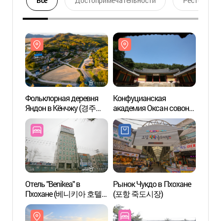
Все
Достопримечательности
Ресторан
Фольклорная деревня
Конфуцианская
Фольк
Яндон в Кёнчжу (경주
академия Оксан совон
Яндон
양동마을 [유네스코
[Всемирное культурное
양동마
세계문화유산])
наследие ЮНЕСКО]
세계문
(옥산서원 [유네스코
세계문화유산])
Отель "Benikea" в
Рынок Чукдо в Пхохане
Канал
Пхохане (베니키아 호텔
(포항 죽도시장)
(포항
포항)