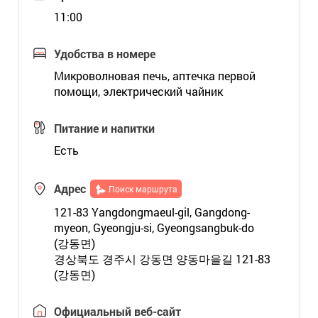
11:00
Удобства в номере
Микроволновая печь, аптечка первой
помощи, электрический чайник
Питание и напитки
Есть
Адрес
Поиск маршрута
121-83 Yangdongmaeul-gil, Gangdong-
myeon, Gyeongju-si, Gyeongsangbuk-do
(강동면)
경상북도 경주시 강동면 양동마을길 121-83
(강동면)
Официальный веб-сайт