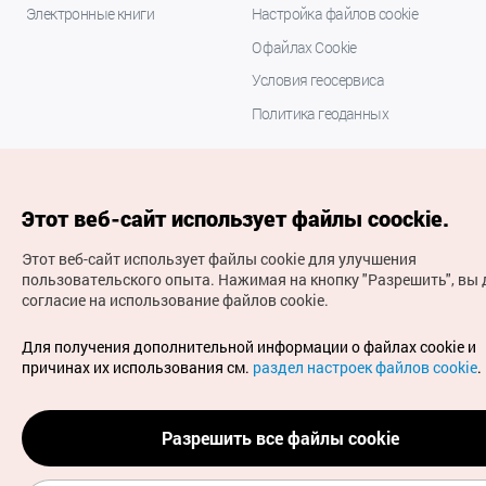
Электронные книги
Настройка файлов cookie
О файлах Cookie
Условия геосервиса
Политика геоданных
Этот веб-сайт использует файлы coockie.
Этот веб-сайт использует файлы cookie для улучшения
пользовательского опыта.
Нажимая на кнопку "Разрешить", вы 
согласие на использование файлов cookie.
(с) Национальная организация туризма Кореи Все
права защищены
Для получения дополнительной информации о файлах cookie и
Для извещения об ошибках и проблемах, связанных с
причинах их использования см.
раздел настроек файлов cookie
.
работой веб-сайта, направляйте ваши запросы на
официальный адрес электронной почты
russian@knto.or.kr
Разрешить все файлы cookie