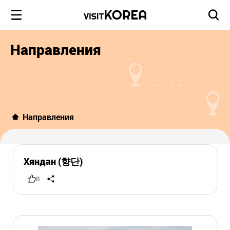
Направления
Направления
Хяндан (향단)
0