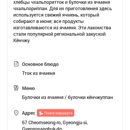
хлебцы чхальпоритток и булочки из ячменя
чхальпориппан. Для их приготовления здесь
используется свежий ячмень, который
собирают в июне; все продукты
изготавливаются из ячменя. Эти лакомства
стали популярной региональной закуской
Кёнчжу.
Основное блюдо
Тток из ячменя
Меню
Булочки из ячменя / булочки кёнчжуппан
Адрес
Поиск маршрута
67 Cheomseong-ro, Gyeongju-si,
Gyeongsangbuk-do