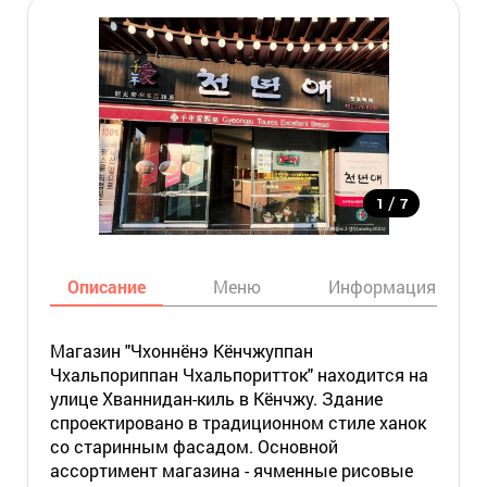
/
1
7
Описание
Меню
Информация
Магазин "Чхоннёнэ Кёнчжуппан
Чхальпориппан Чхальпоритток" находится на
улице Хваннидан-киль в Кёнчжу. Здание
спроектировано в традиционном стиле ханок
со старинным фасадом. Основной
ассортимент магазина - ячменные рисовые