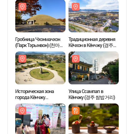
일원)
일원)
Гробница Чхонмачхон
Традиционная деревня
Гробн
(Парк Тэрынвон) (천마총
Кёчхон в Кёнчжу (경주
(Пар
(대릉원))
교촌마을)
(대릉원
Историческая зона
Улица Ссампап в
Истор
города Кёнчжу
Кёнчжу (경주 쌈밥거리)
город
(Всемирное культурное
(Всем
наследие ЮНЕСКО)
насле
(경주역사유적지구
(경
[유네스코 세계문화유산])
[유네