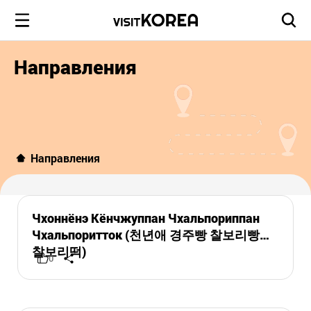
Направления
Направления
Чхоннёнэ Кёнчжуппан Чхальпориппан
Чхальпоритток (천년애 경주빵 찰보리빵
찰보리떡)
0