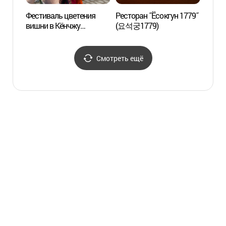
Фестиваль цветения
Ресторан ˝Ёсокгун 1779˝
Конфу
вишни в Кёнчжу
(요석궁1779)
Кёнч
(경주벚꽃축제)
Смотреть ещё