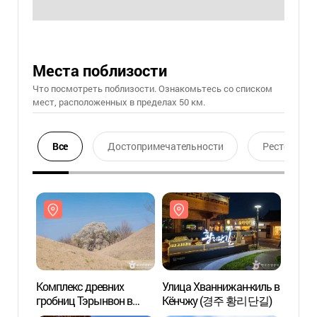
Места поблизости
Что посмотреть поблизости. Ознакомьтесь со списком
мест, расположенных в пределах 50 км.
Все
Достопримечательности
Ресторан
Комплекс древних
Улица Хваннижан-киль в
Компл
гробниц Тэрынвон в
Кёнчжу (경주 황리단길)
гробн
Кёнчжу (경주 대릉원
Кёнч