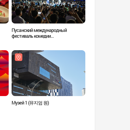
Пусанский международный
Театр Сохян Shinhan 
фестиваль комедии
(소향씨어터신한카드
(부산국제코미디페스티벌)
Музей 1 (뮤지엄 원)
Пусанский выставо
центр (벡스코(BEXCO