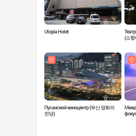
Utopia Hotel
Театр
(소
Пусанский киноцентр (부산 영화의
Межд
전당)
фокус
(부