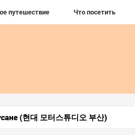
вое путешествие
Что посетить
 в Пусане (현대 모터스튜디오 부산)