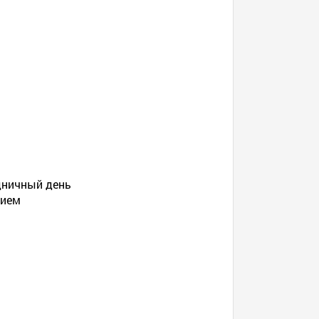
здничный день
нием