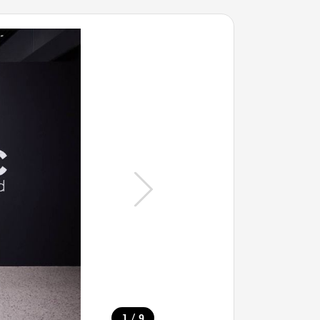
/
1
9