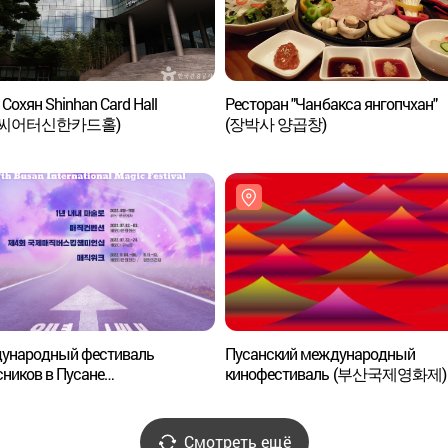
 Сохян Shinhan Card Hall
Ресторан "Чанбакса янгопчхан"
향씨어터신한카드홀)
(장박사 양곱창)
ународный фестиваль
Пусанский международный
ников в Пусане
кинофестиваль (부산국제영화제)
산국제매직페스티벌)
Смотреть ещё