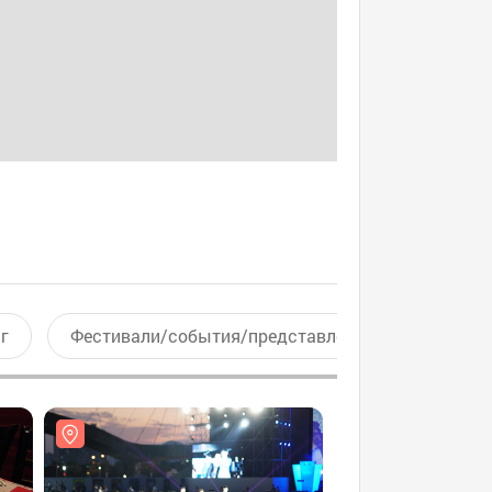
г
Фестивали/события/представления
Актив