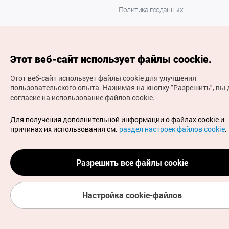
Политика геоданных
Этот веб-сайт использует файлы coockie.
Этот веб-сайт использует файлы cookie для улучшения
пользовательского опыта.
Нажимая на кнопку "Разрешить", вы 
согласие на использование файлов cookie.
(с) Национальная организация туризма Кореи Все
права защищены
Для получения дополнительной информации о файлах cookie и
Для извещения об ошибках и проблемах, связанных с
причинах их использования см.
раздел настроек файлов cookie
.
работой веб-сайта, направляйте ваши запросы на
официальный адрес электронной почты
russian@knto.or.kr
Разрешить все файлы cookie
Настройка cookie-файлов