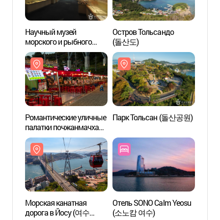
Научный музей
Остров Тольсандо
Научн
морского и рыбного
(돌산도)
морск
хозяйства провинции
хозяй
Чолла-намдо
Чолл
(전라남도해양수산과학
(전
관)
관)
Романтические уличные
Парк Тольсан (돌산공원)
Роман
палатки почжанмачха
палат
(낭만포차)
(낭만
Морская канатная
Отель SONO Calm Yeosu
Морск
дорога в Йосу (여수
(소노캄 여수)
дорог