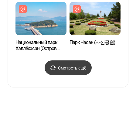
해상케이블카)
해상케
Национальный парк
Парк Часан (자산공원)
Парк
Халлёхэсан (Остров
Одондо)
(한려해상국립공원
(오동도))
Смотреть ещё