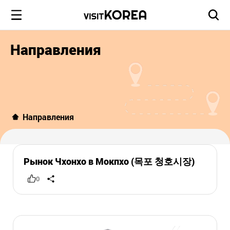
Направления
Направления
Рынок Чхонхо в Мокпхо (목포 청호시장)
0