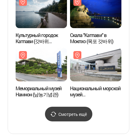
Культурный городок
Скала "Катпави" в
Скала
Катпави (갓바위
Мокпхо (목포 갓바위)
Мокп
문화타운)
Мемориальный музей
Национальный морской
Наци
Намнон (남농기념관)
музей
музей
(국립해양문화재연구소)
(국립
Смотреть ещё