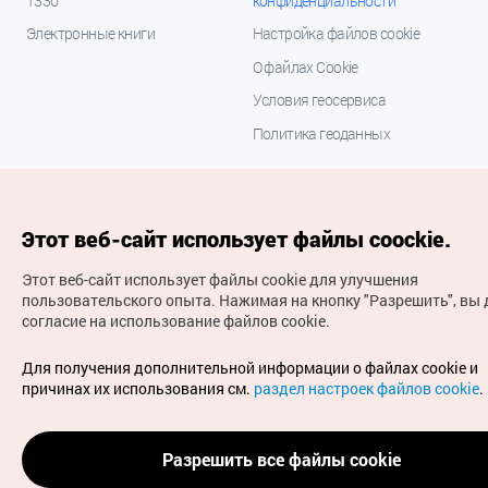
1330
конфиденциальности
Электронные книги
Настройка файлов cookie
О файлах Cookie
Условия геосервиса
Политика геоданных
Этот веб-сайт использует файлы coockie.
Этот веб-сайт использует файлы cookie для улучшения
пользовательского опыта.
Нажимая на кнопку "Разрешить", вы 
согласие на использование файлов cookie.
(с) Национальная организация туризма Кореи Все
права защищены
Для получения дополнительной информации о файлах cookie и
Для извещения об ошибках и проблемах, связанных с
причинах их использования см.
раздел настроек файлов cookie
.
работой веб-сайта, направляйте ваши запросы на
официальный адрес электронной почты
russian@knto.or.kr
Разрешить все файлы cookie