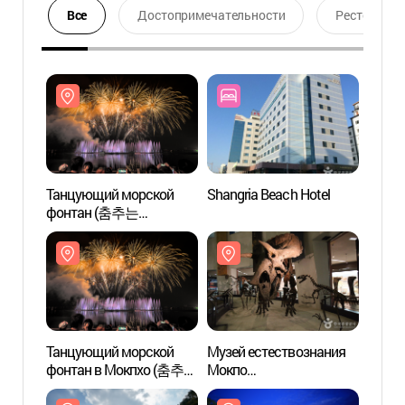
Все
Достопримечательности
Ресторан
Танцующий морской
Shangria Beach Hotel
Танц
фонтан (춤추는
фонт
바다분수)
바다분
Танцующий морской
Музей естествознания
Музей
фонтан в Мокпхо (춤추는
Мокпо
Мокп
바다분수)
(목포자연사박물관)
(목포