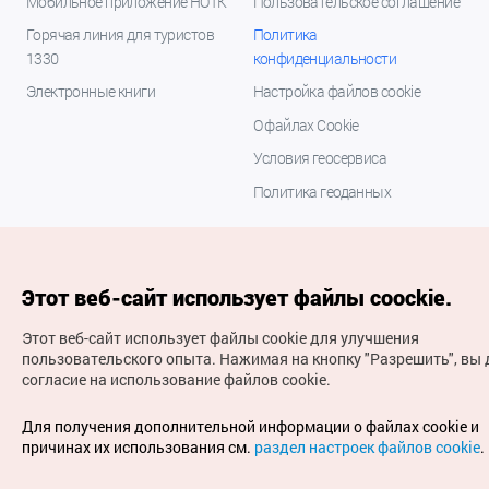
Мобильное приложение НОТК
Пользовательское соглашение
Горячая линия для туристов
Политика
1330
конфиденциальности
Электронные книги
Настройка файлов cookie
О файлах Cookie
Условия геосервиса
Политика геоданных
Этот веб-сайт использует файлы coockie.
Этот веб-сайт использует файлы cookie для улучшения
пользовательского опыта.
Нажимая на кнопку "Разрешить", вы 
согласие на использование файлов cookie.
(с) Национальная организация туризма Кореи Все
права защищены
Для получения дополнительной информации о файлах cookie и
Для извещения об ошибках и проблемах, связанных с
причинах их использования см.
раздел настроек файлов cookie
.
работой веб-сайта, направляйте ваши запросы на
официальный адрес электронной почты