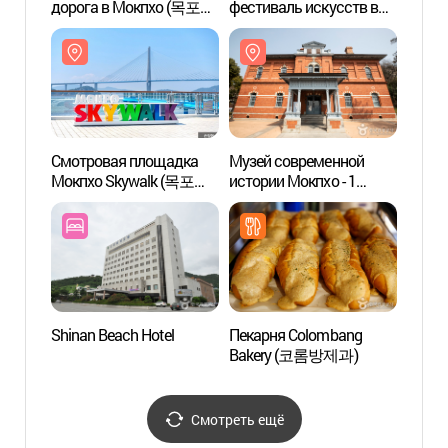
дорога в Мокпхо (목포
фестиваль искусств в
дорог
해상케이블카)
Мокпхо
해상케
(목포세계마당페스티벌,
Mokpo International
Madang Art Festival)
Смотровая площадка
Музей современной
Музей
Мокпхо Skywalk (목포
истории Мокпхо - 1
истор
스카이워크)
здание (목포근대역사관
зда
1관)
1관)
Shinan Beach Hotel
Пекарня Colombang
Дерев
Bakery (코롬방제과)
Порим
Сосан
(목포
시화마
Смотреть ещё