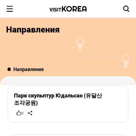
Направления
Направления
Парк скульптур Юдальсан (유달산
조각공원)
0