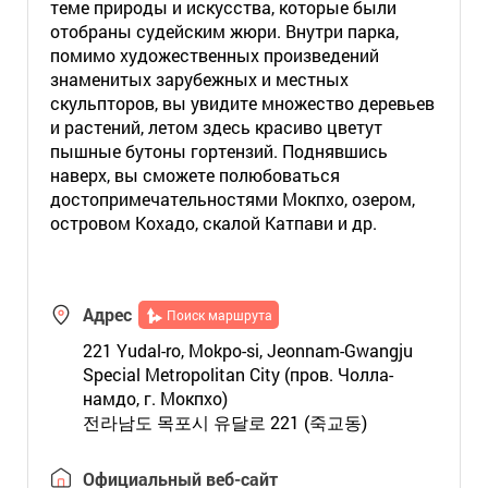
теме природы и искусства, которые были
отобраны судейским жюри. Внутри парка,
помимо художественных произведений
знаменитых зарубежных и местных
скульпторов, вы увидите множество деревьев
и растений, летом здесь красиво цветут
пышные бутоны гортензий. Поднявшись
наверх, вы сможете полюбоваться
достопримечательностями Мокпхо, озером,
островом Кохадо, скалой Катпави и др.
Адрес
Поиск маршрута
221 Yudal-ro, Mokpo-si, Jeonnam-Gwangju
Special Metropolitan City (пров. Чолла-
намдо, г. Мокпхо)
전라남도 목포시 유달로 221 (죽교동)
Официальный веб-сайт