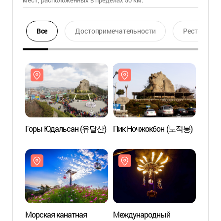
мест, расположенных в пределах 50 км.
Все
Достопримечательности
Ресторан
Горы Юдальсан (유달산)
Пик Ночжокбон (노적봉)
Горы
Морская канатная
Международный
Морск