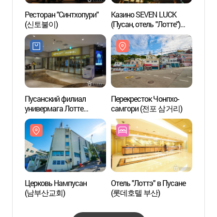
Ресторан "Синтхопури"
Казино SEVEN LUCK
Перек
(신토불이)
(Пусан, отель "Лотте")
самг
(세븐럭카지노
(부산롯데점))
Пусанский филиал
Перекресток Чонпхо-
Дерев
универмага Лотте
самгори (전포 삼거리)
(호천
(롯데백화점 (부산본점))
Церковь Нампусан
Отель "Лоттэ" в Пусане
Храм 
(남부산교회)
(롯데호텔 부산)
(삼광