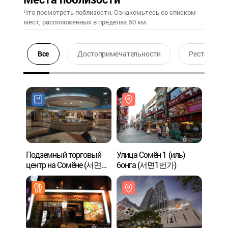
Что посмотреть поблизости. Ознакомьтесь со списком
мест, расположенных в пределах 50 км.
Все
Достопримечательности
Ресторан
Подземный торговый
Улица Сомён 1 (иль)
Улица
центр на Сомёне (서면
бонга (서면1번가)
бонг
지하도상가)