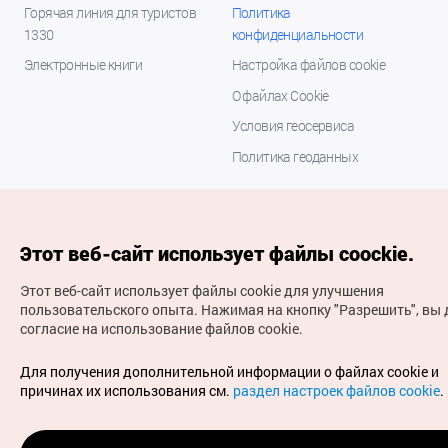
Горячая линия для туристов
Политика
1330
конфиденциальности
Электронные книги
Настройка файлов cookie
О файлах Cookie
Условия геосервиса
Политика геоданных
Этот веб-сайт использует файлы coockie.
Этот веб-сайт использует файлы cookie для улучшения
пользовательского опыта.
Нажимая на кнопку "Разрешить", вы 
согласие на использование файлов cookie.
(с) Национальная организация туризма Кореи Все
права защищены
Для получения дополнительной информации о файлах cookie и
Для извещения об ошибках и проблемах, связанных с
причинах их использования см.
раздел настроек файлов cookie
.
работой веб-сайта, направляйте ваши запросы на
официальный адрес электронной почты
russian@knto.or.kr