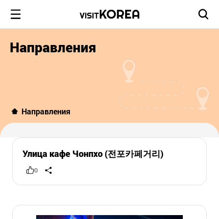
Направления
Направления
Улица кафе Чонпхо (전포카페거리)
0