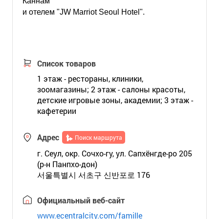
Каннам
и отелем "JW Marriot Seoul Hotel".
Список товаров
1 этаж - рестораны, клиники,
зоомагазины; 2 этаж - салоны красоты,
детские игровые зоны, академии; 3 этаж -
кафетерии
Адрес
Поиск маршрута
г. Сеул, окр. Сочхо-гу, ул. Сапхёнгде-ро 205
(р-н Панпхо-дон)
서울특별시 서초구 신반포로 176
Официальный веб-сайт
www.ecentralcity.com/famille