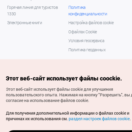
Горячая линия для туристов
Политика
1330
конфиденциальности
Электронные книги
Настройка файлов cookie
О файлах Cookie
Условия геосервиса
Политика геоданных
Этот веб-сайт использует файлы coockie.
Этот веб-сайт использует файлы cookie для улучшения
пользовательского опыта.
Нажимая на кнопку "Разрешить", вы 
согласие на использование файлов cookie.
(с) Национальная организация туризма Кореи Все
права защищены
Для получения дополнительной информации о файлах cookie и
Для извещения об ошибках и проблемах, связанных с
причинах их использования см.
раздел настроек файлов cookie
.
работой веб-сайта, направляйте ваши запросы на
официальный адрес электронной почты