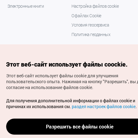
Электронные книги
Настройка файлов cookie
О файлах Cookie
Условия геосервиса
Политика геоданных
Этот веб-сайт использует файлы coockie.
Этот веб-сайт использует файлы cookie для улучшения
пользовательского опыта.
Нажимая на кнопку "Разрешить", вы 
согласие на использование файлов cookie.
(с) Национальная организация туризма Кореи Все
права защищены
Для получения дополнительной информации о файлах cookie и
Для извещения об ошибках и проблемах, связанных с
причинах их использования см.
раздел настроек файлов cookie
.
работой веб-сайта, направляйте ваши запросы на
официальный адрес электронной почты
russian@knto.or.kr
Разрешить все файлы cookie