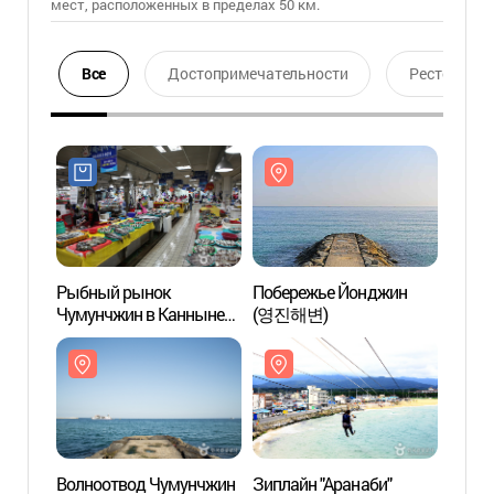
мест, расположенных в пределах 50 км.
Все
Достопримечательности
Ресторан
Рыбный рынок
Побережье Йонджин
Побе
Чумунчжин в Канныне
(영진해변)
(영진
(강릉 주문진수산시장)
Волноотвод Чумунчжин
Зиплайн "Аранаби"
Зипла