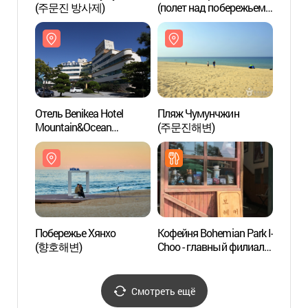
(주문진 방사제)
(полет над побережьем
(поле
Содоль)
Содол
Отель Benikea Hotel
Пляж Чумунчжин
Пляж
Mountain&Ocean
(주문진해변)
(주문
Jumunjin Resort
(베니키아 산과바다
주문진리조트)
Побережье Хянхо
Кофейня Bohemian Park I-
Пляж
(향호해변)
Choo - главный филиал
(연곡
(보헤미안박이추커피본
점)
Смотреть ещё