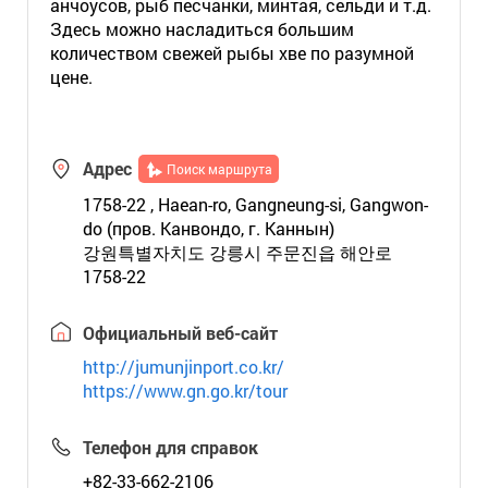
анчоусов, рыб песчанки, минтая, сельди и т.д.
Здесь можно насладиться большим
количеством свежей рыбы хве по разумной
цене.
Адрес
Поиск маршрута
1758-22 , Haean-ro, Gangneung-si, Gangwon-
do (пров. Канвондо, г. Каннын)
강원특별자치도 강릉시 주문진읍 해안로
1758-22
Официальный веб-сайт
http://jumunjinport.co.kr/
https://www.gn.go.kr/tour
Телефон для справок
+82-33-662-2106