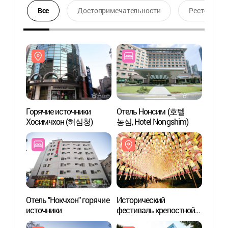
Все
Достопримечательности
Ресторан
Горячие источники
Отель Нонсим (호텔
Горяч
Хосимчхон (허심청)
농심, Hotel Nongshim)
Хоси
Отель "Нокчхон" горячие
Исторический
Приро
источники
фестиваль крепостной
музей
стены Тоннэыпсон
(부산