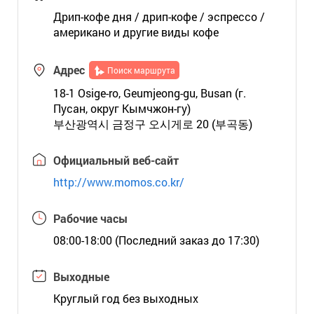
Дрип-кофе дня / дрип-кофе / эспрессо /
американо и другие виды кофе
Адрес
Поиск маршрута
18-1 Osige-ro, Geumjeong-gu, Busan (г.
Пусан, округ Кымчжон-гу)
부산광역시 금정구 오시게로 20 (부곡동)
Официальный веб-сайт
http://www.momos.co.kr/
Рабочие часы
08:00-18:00 (Последний заказ до 17:30)
Выходные
Круглый год без выходных