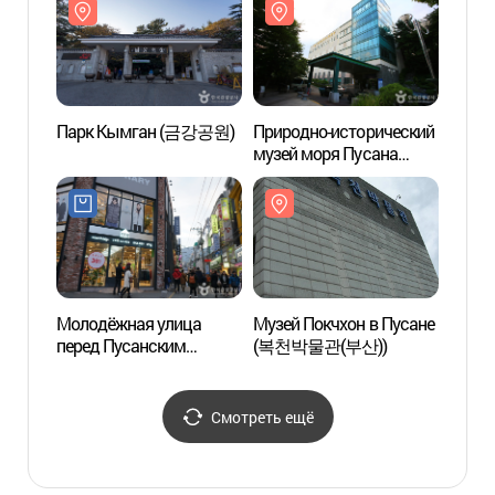
(동래읍성역사축제)
Парк Кымган (금강공원)
Природно-исторический
Крепо
музей моря Пусана
(동래
(부산해양자연사박물관)
Молодёжная улица
Музей Покчхон в Пусане
Бейсб
перед Пусанским
(복천박물관(부산))
Сачжи
университетом
(부
(부산대학교 앞 젊음의
사직야
거리)
Смотреть ещё