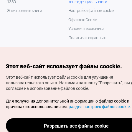
1330
конфиденциальности
Электронные книги
Настройка файлов cookie
О файлах Cookie
Условия геосервиса
Политика геоданных
Этот веб-сайт использует файлы coockie.
Этот веб-сайт использует файлы cookie для улучшения
пользовательского опыта.
Нажимая на кнопку "Разрешить", вы 
согласие на использование файлов cookie.
(с) Национальная организация туризма Кореи Все
права защищены
Для получения дополнительной информации о файлах cookie и
Для извещения об ошибках и проблемах, связанных с
причинах их использования см.
раздел настроек файлов cookie
.
работой веб-сайта, направляйте ваши запросы на
официальный адрес электронной почты
russian@knto.or.kr
Разрешить все файлы cookie