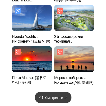
(인천공항비치호텔)
межд
аэроп
(인천
제2여
Hyundai Yachts в
2-й пассажирский
Морск
Инчхоне (현대요트 인천)
терминал
Кочж
международного
аэропорта Инчхон
(인천국제공항
제2여객터미널)
Пляж Масиан (용유도
Морское побережье
HiKR 
마시안해변)
Кочжампхо (거잠포해변)
스테이
Смотреть ещё