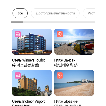
Все
Достопримечательности
Ресторан
Отель Winners Tourist
Пляж Вансан
Пляж
(위너스관광호텔)
(왕산해수욕장)
(왕산
Отель Incheon Airport
Пляж Ырванни
2-й п
Beach Hotel
(을왕리해수욕장)
терм