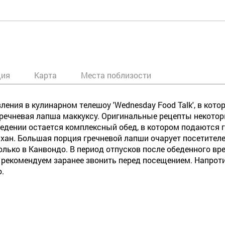
ция
Карта
Места поблизости
вления в кулинарном телешоу 'Wednesday Food Talk', в ко
 гречневая лапша маккуксу. Оригинальные рецепты некото
дении остается комплексный обед, в котором подаются 
чхан. Большая порция гречневой лапши очарует посетит
лько в Канвондо. В период отпусков после обеденного вр
 рекомендуем заранее звонить перед посещением. Напрот
о.