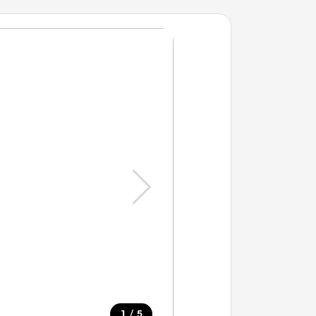
/
1
5