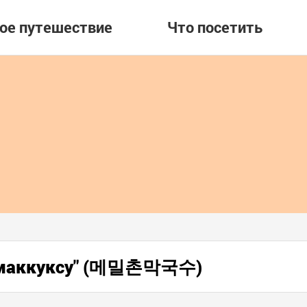
вое путешествие
Что посетить
н маккуксу" (메밀촌막국수)