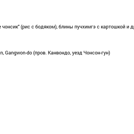
чонсик" (рис с бодяком), блины пучхимгэ с картошкой и д
un, Gangwon-do (пров. Канвондо, уезд Чонсон-гун)