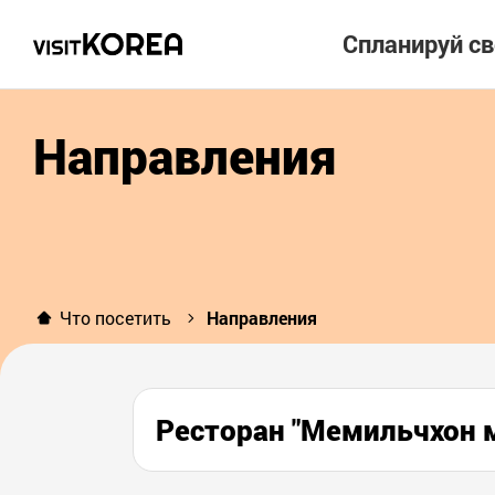
Спланируй с
Направления
Что посетить
Направления
Ресторан "Мемильчхо