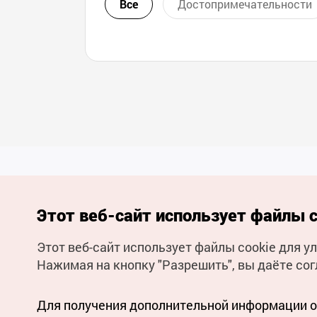
Все
Достопримечательности
Этот веб-сайт использует файлы c
Этот веб-сайт использует файлы cookie для 
(с) Национальная организация туризма Кореи Все права
Нажимая на кнопку "Разрешить", вы даёте сог
защищены
Для извещения об ошибках и проблемах, связанных с работой
веб-сайта, направляйте ваши запросы на
официальный
адрес электронной почты
Для получения дополнительной информации о 
russian@knto.or.kr