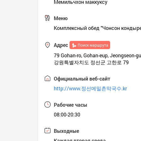
Мемильчхон маккуксу
Меню
Комплексный обед "Чонсон кондыре 
Адрес
Поиск маршрута
79 Gohan-ro, Gohan-eup, Jeongseon-g
강원특별자치도 정선군 고한로 79
Официальный веб-сайт
http://www.정선메밀촌막국수.kr
Рабочие часы
08:00-20:30
Выходные
Каждая вторая среда