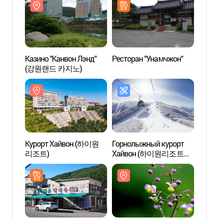
Казино "Канвон Лэнд"
Ресторан "Унамчжон"
Казин
(강원랜드 카지노)
(강원
Курорт Хайвон (하이원
Горнолыжный курорт
Горы 
리조트)
Хайвон (하이원리조트
прови
스키장 )
(민둥산