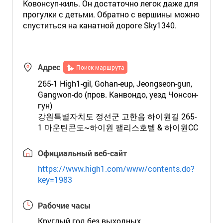
Ковонсуп-киль. Он достаточно легок даже для
прогулки с детьми. Обратно с вершины можно
спуститься на канатной дороге Sky1340.
Адрес
Поиск маршрута
265-1 High1-gil, Gohan-eup, Jeongseon-gun,
Gangwon-do (пров. Канвондо, уезд Чонсон-
гун)
강원특별자치도 정선군 고한읍 하이원길 265-
1 마운틴콘도~하이원 팰리스호텔 & 하이원CC
Официальный веб-сайт
https://www.high1.com/www/contents.do?
key=1983
Рабочие часы
Круглый год без выходных