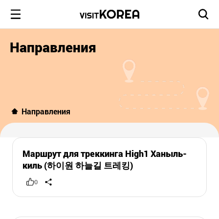
Направления
Направления
Маршрут для треккинга High1 Ханыль-
киль (하이원 하늘길 트레킹)
0