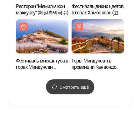
Ресторан "Мемильчхон
Фестиваль диких цветов
Утёс
маккуксу" (메밀촌막국수)
в горах Хамбэксан (고한
(정선)
함백산 야생화축제)
Фестиваль мискантуса в
Горы Миндунсан в
Турис
горах Миндунсан
провинции Канвондо
Хваам
(민둥산억새꽃축제)
(민둥산(강원))
мест 
(화암
Смотреть ещё