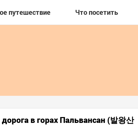
вое путешествие
Что посетить
я дорога в горах Пальвансан (발왕산