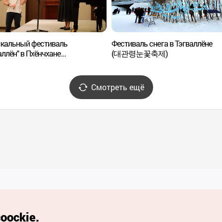
кальный фестиваль
Фестиваль снега в Тэгваллёне
аллён" в Пхёнчхане
(대관령눈꽃축제)
창대관령음악제)
Смотреть ещё
Полезные ссылки
oockie.