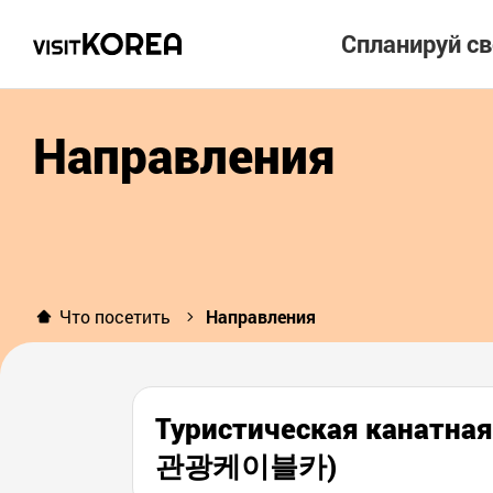
Спланируй с
Направления
Что посетить
Направления
Туристическая канатна
관광케이블카)