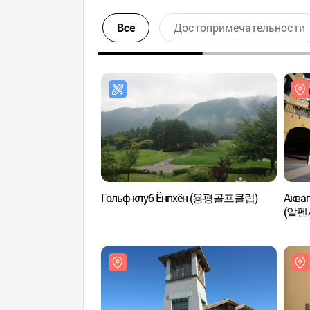
Все
Достопримечательности
Гольф-клуб Ёнпхён (용평골프클럽)
Аквап
(알펜