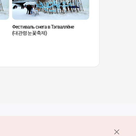
Фестиваль снега в Тэгваллёне
Гостиничный компл
(대관령눈꽃축제)
Intercontinental Alp
Resort (인터컨티
리조트)
Услуги