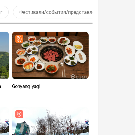
г
Фестивали/события/представления
Актив
а
Gohyang Iyagi
Аквапарк Альпенси
(알펜시아 오션700)