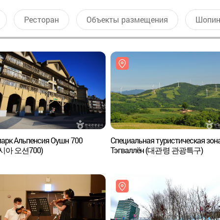
Ресторан
Объекты размещения
Шопин
арк Альпенсия Оушн 700
Специальная туристическая зон
시아 오션700)
Тэгваллён (대관령 관광특구)