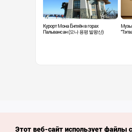
Курорт Мона Ёнпхён в горах
Музы
Пальвансан (모나 용평 발왕산)
"Тэгв
(평
Этот веб-сайт использует файлы c