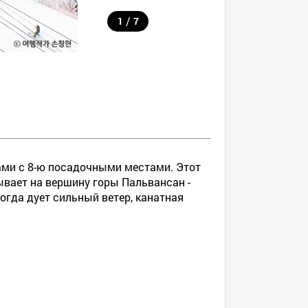
/
1
7
ами с 8-ю посадочными местами. Этот
ывает на вершину горы Пальвансан -
огда дует сильный ветер, канатная
.