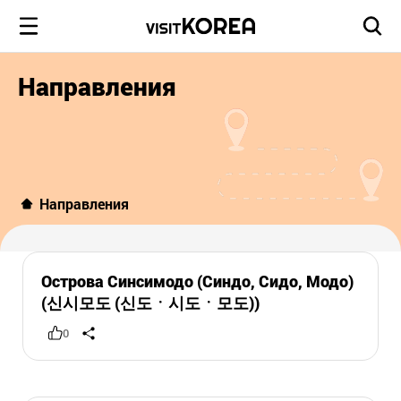
Направления
Направления
Острова Синсимодо (Синдо, Сидо, Модо)
(신시모도 (신도ㆍ시도ㆍ모도))
0