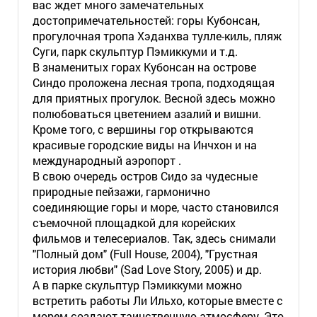
вас ждет много замечательных
достопримечательностей: горы Кубонсан,
прогулочная тропа Хэданхва тулле-киль, пляж
Суги, парк скульптур Пэмиккуми и т.д.
В знаменитых горах Кубонсан на острове
Синдо проложена лесная тропа, подходящая
для приятных прогулок. Весной здесь можно
полюбоваться цветением азалий и вишни.
Кроме того, с вершины гор открываются
красивые городские виды на Инчхон и на
международный аэропорт .
В свою очередь остров Сидо за чудесные
природные пейзажи, гармонично
соединяющие горы и море, часто становился
съемочной площадкой для корейских
фильмов и телесериалов. Так, здесь снимали
"Полный дом" (Full House, 2004), "Грустная
история любви" (Sad Love Story, 2005) и др.
А в парке скульптур Пэмиккуми можно
встретить работы Ли Ильхо, которые вместе с
морем создают таинственную атмосферу. Это