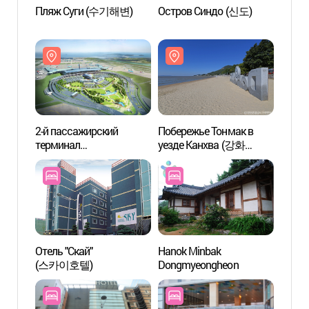
Пляж Суги (수기해변)
Остров Синдо (신도)
Пляж
2-й пассажирский
Побережье Тонмак в
2-й п
терминал
уезде Канхва (강화
терм
международного
동막해변)
межд
аэропорта Инчхон
аэроп
(인천국제공항
(인천
제2여객터미널)
제2여
Отель "Скай"
Hanok Minbak
Алтар
(스카이호텔)
Dongmyeongheon
(참성