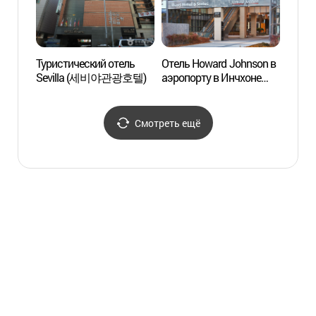
Туристический отель
Отель Howard Johnson в
HiKR 
Sevilla (세비야관광호텔)
аэропорту в Инчхоне
스테이
(하워드 존슨 인천
에어포트)
Смотреть ещё