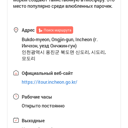
место популярно среди влюбленных парочек.
Адрес
Поиск маршрута
Bukdo-myeon, Ongjin-gun, Incheon (г.
Инчхон, уезд Ончжин-гун)
인천광역시 옹진군 북도면 신도리, 시도리,
모도리
Официальный веб-сайт
https://itour.incheon.go.kr/
Рабочие часы
Открыто постоянно
Выходные