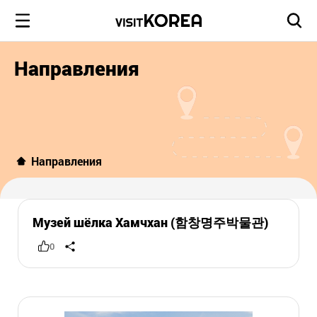
Направления
Направления
Музей шёлка Хамчхан (함창명주박물관)
0