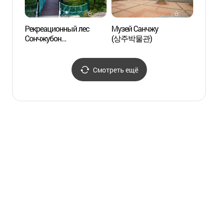
Рекреационный лес
Музей Санчжу
Район
Сончжубон
(상주박물관)
Накто
(성주봉자연휴양림)
площа
(낙동
전망대
Смотреть ещё