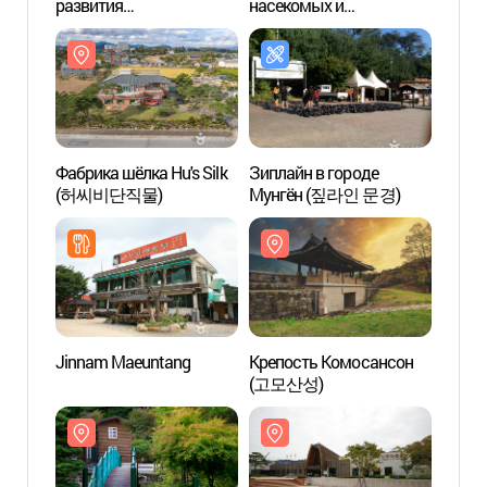
развития
насекомых и
разви
традиционного костюма
производства коконной
тради
ханбок (한국한복진흥원)
нити (잠사곤충사업장)
хан
Фабрика шёлка Hu's Silk
Зиплайн в городе
Фабри
(허씨비단직물)
Мунгён (짚라인 문경)
(허씨
Jinnam Maeuntang
Крепость Комосансон
Рекре
(고모산성)
Сонч
(성주