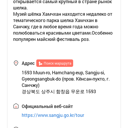
открывается самый крупный в стране рынок
шелка.
Музей шёлка Хамчхан находится недалеко от
тематического парка шелка Хамчхан в
Санчжу, где в любое время года можно
полюбоваться красивыми цветами.Особенно
популярен майский фестиваль роз.
Адрес
Поиск маршрута
1593 Muun-ro, Hamchang-eup, Sangju-si,
Gyeongsangbuk-do (пров. Кёнсан-пукто, г.
Санчжу)
경상북도 상주시 함창읍 무운로 1593
Официальный веб-сайт
https://www.sangju.go.kr/tour