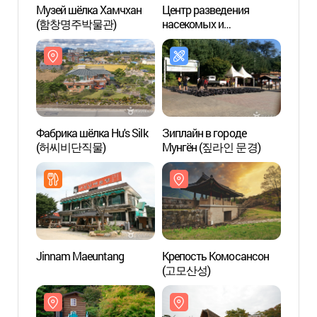
Музей шёлка Хамчхан
Центр разведения
Музей
(함창명주박물관)
насекомых и
(함창
производства коконной
нити (잠사곤충사업장)
Фабрика шёлка Hu's Silk
Зиплайн в городе
Фабри
(허씨비단직물)
Мунгён (짚라인 문경)
(허씨
Jinnam Maeuntang
Крепость Комосансон
Рекре
(고모산성)
Сонч
(성주