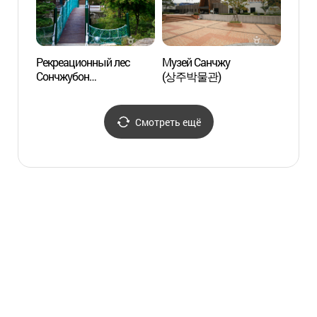
Рекреационный лес
Музей Санчжу
Район
Сончжубон
(상주박물관)
Накто
(성주봉자연휴양림)
площа
(낙동
전망대
Смотреть ещё