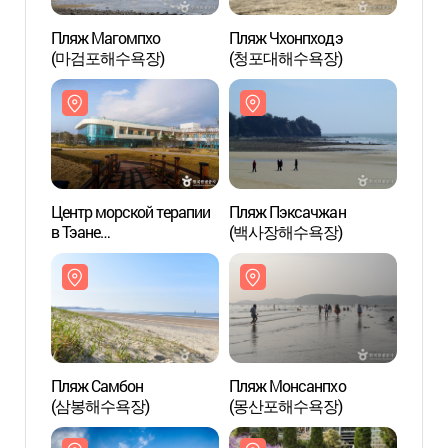
Пляж Магомпхо
Пляж Чхонпходэ
Пляж
(마검포해수욕장)
(청포대해수욕장)
(마검
Центр морской терапии
Пляж Пэксачжан
Центр
в Тэане
(백사장해수욕장)
в Тэа
(태안해양치유센터)
(태안
Пляж Самбон
Пляж Монсанпхо
Пляж
(삼봉해수욕장)
(몽산포해수욕장)
(삼봉