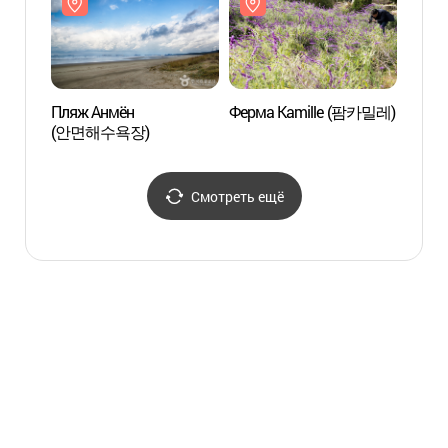
Пляж Анмён
Ферма Kamille (팜카밀레)
Пляж
(안면해수욕장)
(안면
Смотреть ещё