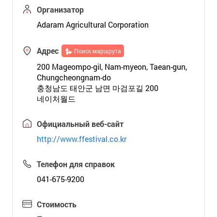
Организатор
Adaram Agricultural Corporation
Адрес
Поиск маршрута
200 Mageompo-gil, Nam-myeon, Taean-gun,
Chungcheongnam-do
충청남도 태안군 남면 마검포길 200
네이처월드
Официальный веб-сайт
http://www.ffestival.co.kr
Телефон для справок
041-675-9200
Стоимость