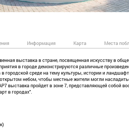
ения
Информация
Карта
Места поб
ственная выставка в стране, посвященная искусству в общ
оприятия в городе демонстрируются различные произведен
 в городской среде на тему культуры, истории и ландшафт
открытом небом, чтобы местные жители могли насладить
PAP7 выставка пройдет в зоне 7, представляющей собой в
рт в городах".
к)