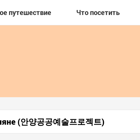
вое путешествие
Что посетить
 в Аняне (안양공공예술프로젝트)