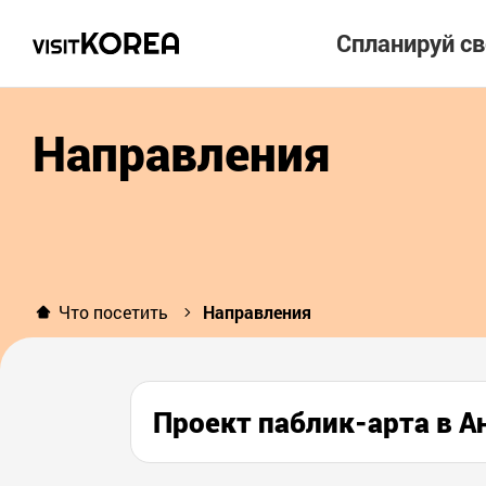
Спланируй с
Направления
Что посетить
Направления
Проект паблик-арта