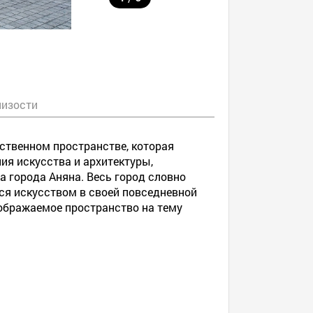
лизости
ественном пространстве, которая
ия искусства и архитектуры,
а города Аняна. Весь город словно
ся искусством в своей повседневной
оображаемое пространство на тему