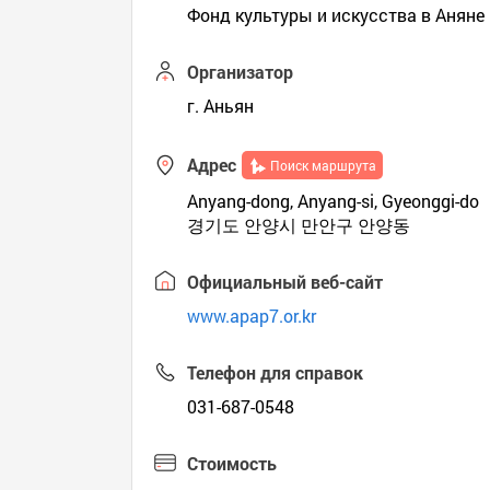
Фонд культуры и искусства в Аняне
Организатор
г. Аньян
Адрес
Поиск маршрута
Anyang-dong, Anyang-si, Gyeonggi-do
경기도 안양시 만안구 안양동
Официальный веб-сайт
www.apap7.or.kr
Телефон для справок
031-687-0548
Стоимость