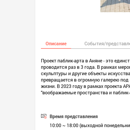
Описание
События/представл
Проект паблик-арта в Аняне - это един
проводится раз в 3 года. В рамках мер
скульптуры и другие объекты искусства
превращается в огромную галерею под 
жизни. В 2023 году в рамках проекта A
"воображаемые пространства и паблик-а
Время представления
10:00 ~ 18:00 (выходной понедельни