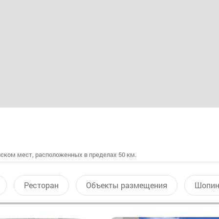
ском мест, расположенных в пределах 50 км.
Ресторан
Объекты размещения
Шопин