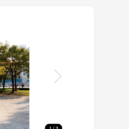
/
1
3