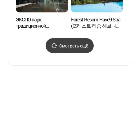
ЭКСПО-парк
Forest Resom Have9 Spa
Fores
традиционной
(포레스트 리솜 해브나인
(포레
медицины в Чечхоне
웰니스 스파)
웰니스
(제천한방엑스포공원)
Смотреть ещё