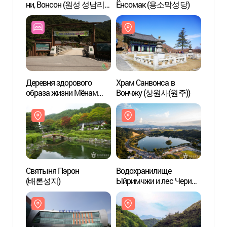
ни, Вонсон (원성 성남리
Ёнсомак (용소막성당)
ни, 
성황림)
성황림
Деревня здорового
Храм Санвонса в
Храм 
образа жизни Мёнам
Вончжу (상원사(원주))
Вонч
(명암산채건강마을)
Святыня Пэрон
Водохранилище
Водо
(배론성지)
Ыйримчжи и лес Черим
Ыйрим
(제천 의림지와 제림)
(제천