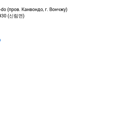
-do (пров. Канвондо, г. Вончжу)
0 (신림면)
o