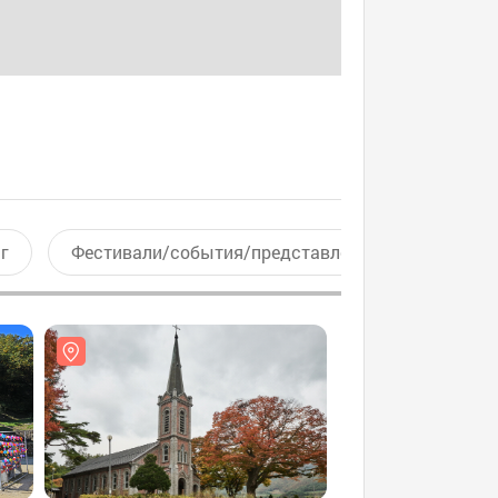
г
Фестивали/события/представления
Актив