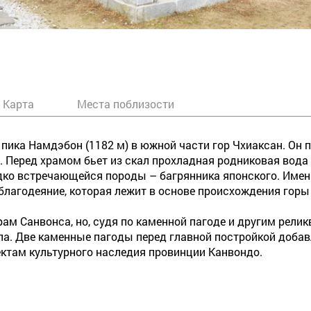
Карта
Места поблизости
пика Намдэбон (1182 м) в южной части гор Чхиаксан. Он
ер.). Перед храмом бьет из скал прохладная родниковая вод
едко встречающейся породы – багрянника японского. Имен
благодеяние, которая лежит в основе происхождения горы
рам Санвонса, но, судя по каменной пагоде и другим релик
ла. Две каменные пагоды перед главной постройкой доба
ектам культурного наследия провинции Канвондо.