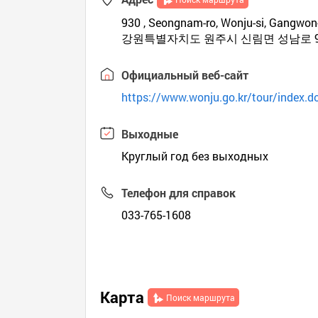
930 , Seongnam-ro, Wonju-si, Gangwon
강원특별자치도 원주시 신림면 성남로 93
Официальный веб-сайт
https://www.wonju.go.kr/tour/index.d
Выходные
Круглый год без выходных
Телефон для справок
033-765-1608
Карта
Поиск маршрута