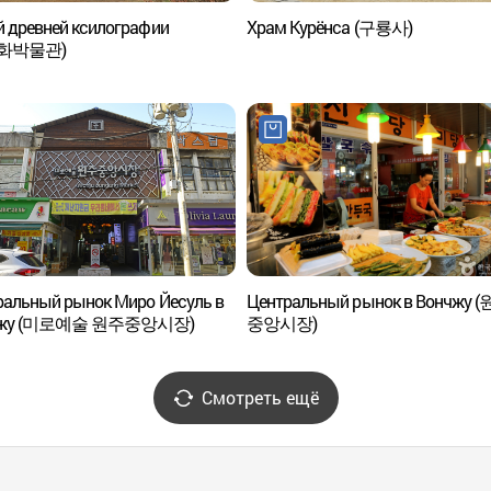
 древней ксилографии
Храм Курёнса (구룡사)
화박물관)
ральный рынок Миро Йесуль в
Центральный рынок в Вончжу 
чжу (미로예술 원주중앙시장)
중앙시장)
Смотреть ещё