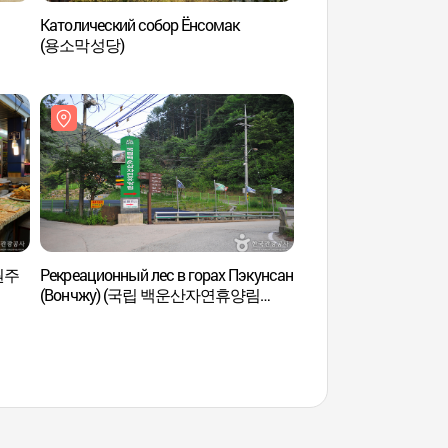
Католический собор Ёнсомак
Лес-хранитель в Со
(용소막성당)
(원성 성남리 성황림)
(원주
Рекреационный лес в горах Пэкунсан
Рекреационный лес 
(Вончжу) (국립 백운산자연휴양림
(Вончжу) (국립 
(원주))
(원주))