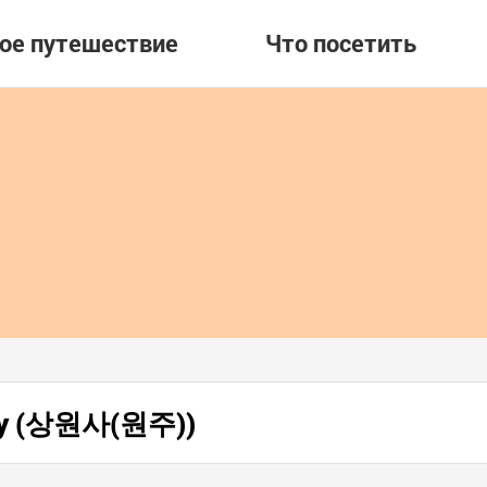
вое путешествие
Что посетить
жу (상원사(원주))