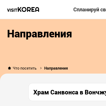
Спланируй с
Направления
Что посетить
Направления
Храм Санвонса в Вонч