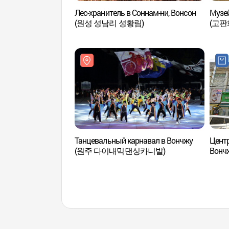
Лес-хранитель в Соннам-ни, Вонсон
Музей
(원성 성남리 성황림)
(고판
Танцевальный карнавал в Вончжу
Цент
(원주 다이내믹댄싱카니발)
Вон