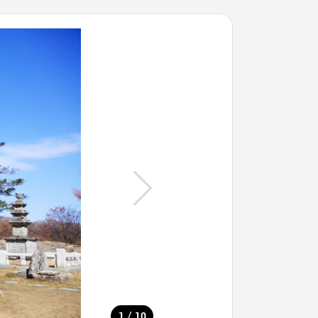
/
1
10