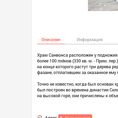
Описание
Информация
Храм Санвонса расположен у подножия 
более 100 пхёнов (330 кв. м. - Прим. п
на конце которого растут три дерева р
фазане, отплатившем за оказанное ему 
Точно не известно, когда был основан х
был построен во времена династии Сил
на высокой горе, они причислены к объ
Адрес
Поиск маршрута