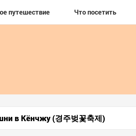
вое путешествие
Что посетить
вишни в Кёнчжу (경주벚꽃축제)