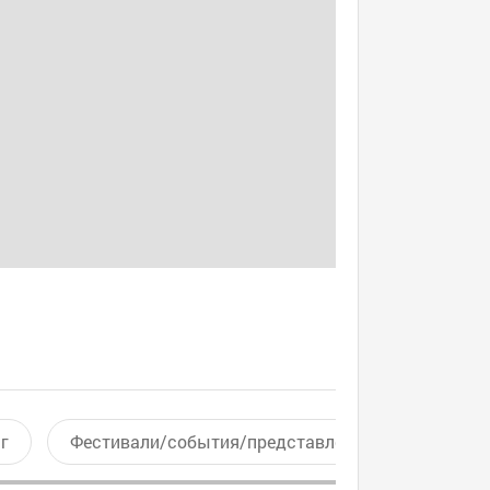
г
Фестивали/события/представления
Актив