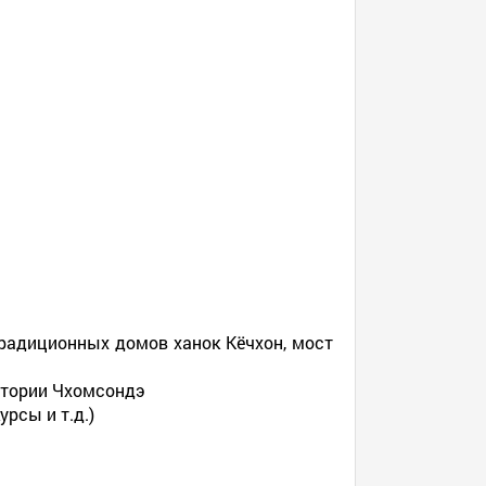
традиционных домов ханок Кёчхон, мост
ватории Чхомсондэ
рсы и т.д.)