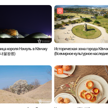
ица короля Нэмуль в Кёнчжу
Историческая зона города Кёнч
 내물왕릉)
(Всемирное культурное наследие
ЮНЕСКО) (경주역사유적지구
[유네스코 세계문화유산])