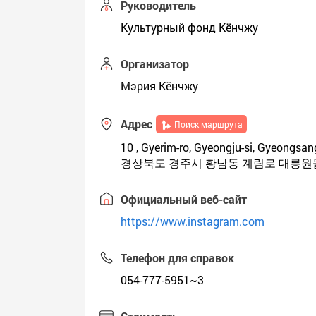
Руководитель
Культурный фонд Кёнчжу
Организатор
Мэрия Кёнчжу
Адрес
Поиск маршрута
10 , Gyerim-ro, Gyeongju-si, Gyeongsa
경상북도 경주시 황남동 계림로 대릉
Официальный веб-сайт
https://www.instagram.com
Телефон для справок
054-777-5951~3