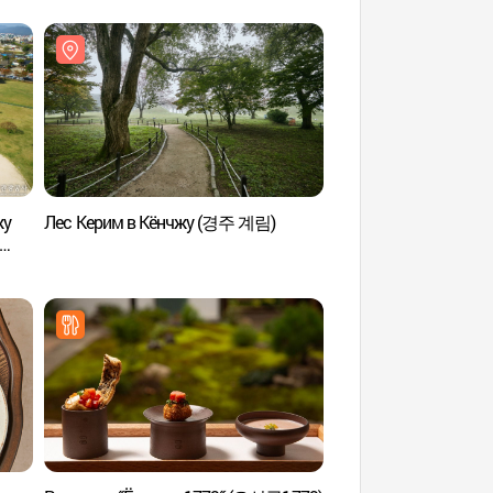
жу
Лес Керим в Кёнчжу (경주 계림)
Обсерватория Чхом
(경주 첨성대)