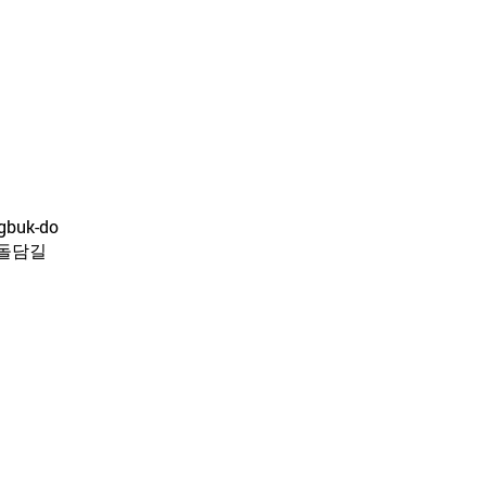
ngbuk-do
원돌담길