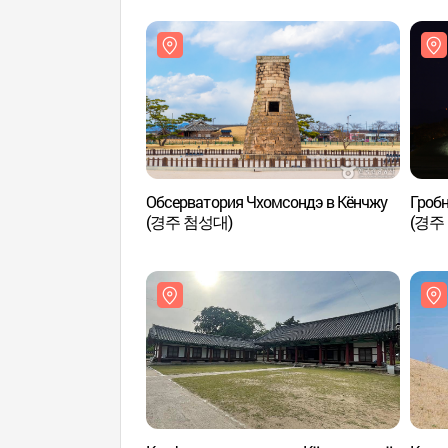
Обсерватория Чхомсондэ в Кёнчжу
Гробн
(경주 첨성대)
(경주