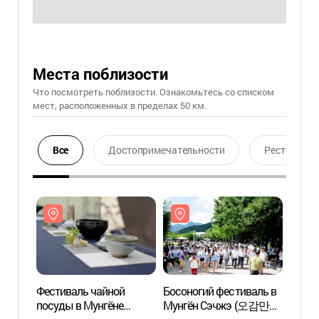
Места поблизости
Что посмотреть поблизости. Ознакомьтесь со списком
мест, расположенных в пределах 50 км.
Все
Достопримечательности
Ресторан
Фестиваль чайной
Босоногий фестиваль в
Прови
посуды в Мунгёне
Мунгён Сэчжэ (오감만족
Мунгё