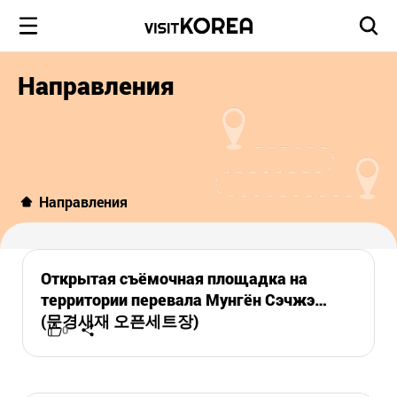
Направления
Направления
Открытая съёмочная площадка на
территории перевала Мунгён Сэчжэ
(문경새재 오픈세트장)
0