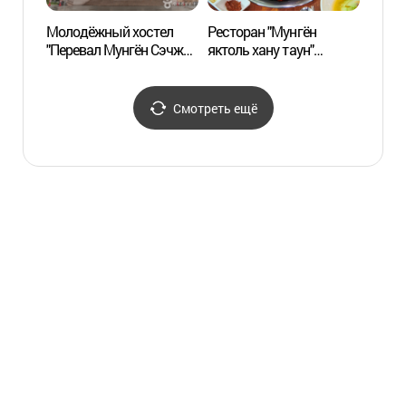
Молодёжный хостел
Ресторан "Мунгён
Музей
"Перевал Мунгён Сэчже"
яктоль хану таун"
посу
(문경새재 유스호스텔)
(문경약돌한우타운)
(한국
Смотреть ещё