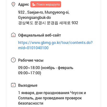
Адрес
Поиск маршрута
932 , Saejae-ro, Mungyeong-si,
Gyeongsangbuk-do
경상북도 문경시 문경읍 새재로 932
Официальный веб-сайт
https://www.gbmg.go.kr/tour/contents.do?
mId=0101040100
Рабочие часы
09:00~18:00 (ноябрь - февраль
09:00~17:00)
Выходные
1 января, дни празднования Чхусок и
Соллаль, дни проведения проверок
безопасности