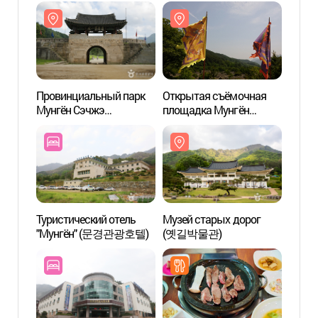
(문경찻사발축제)
문경새재맨발페스티벌)
(문경
Провинциальный парк
Открытая съёмочная
Музей
Мунгён Сэчжэ
площадка Мунгён
(옛길
(문경새재도립공원)
Сэчжэ (문경새재
오픈세트장)
Туристический отель
Музей старых дорог
Горы
"Мунгён" (문경관광호텔)
(옛길박물관)