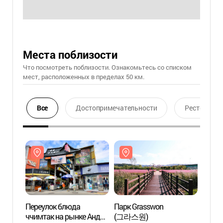
Места поблизости
Что посмотреть поблизости. Ознакомьтесь со списком
мест, расположенных в пределах 50 км.
Все
Достопримечательности
Ресторан
Переулок блюда
Парк Grasswon
Переу
ччимтак на рынке Андон
(그라스원)
ччимт