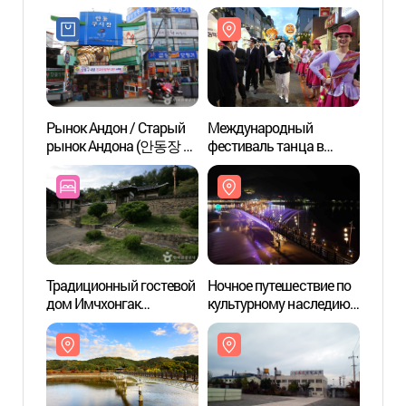
(안동시장 찜닭골목)
(안동
Рынок Андон / Старый
Международный
Мост
рынок Андона (안동장 /
фестиваль танца в
안동구시장(2, 7일))
масках в Андоне
(안동국제탈춤페스티벌)
Традиционный гостевой
Ночное путешествие по
Фольк
дом Имчхонгак
культурному наследию
Анд
([명품고택]임청각)
Андона «Вольён Яхэн»
(안동 국가유산 야행
"월영야행")