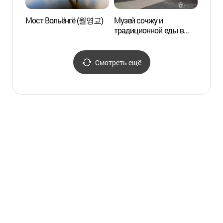
Мост Вольёнгё (월영교)
Музей сочжу и
Парк 
традиционной еды в
(낙강
Андоне (안동소주·
전통음식 박물관)
Смотреть ещё