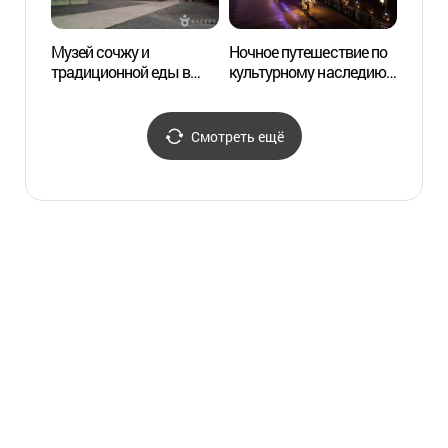
Музей сочжу и
Ночное путешествие по
Фольк
традиционной еды в
культурному наследию
Андо
Андоне (안동소주·
Андона «Вольён Яхэн»
전통음식 박물관)
(안동 국가유산 야행
"월영야행")
Смотреть ещё