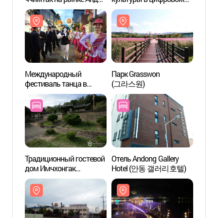
(안동시장 찜닭골목)
формате
(안동
(전통문화콘텐츠박물관)
Международный
Парк Grasswon
Парк 
фестиваль танца в
(그라스원)
(그라
масках в Андоне
(안동국제탈춤페스티벌)
Традиционный гостевой
Отель Andong Gallery
Мост
дом Имчхонгак
Hotel (안동 갤러리호텔)
([명품고택]임청각)