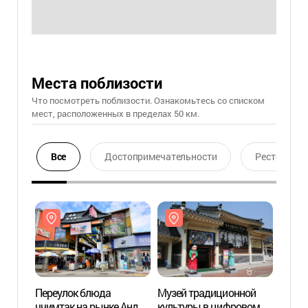
Места поблизости
Что посмотреть поблизости. Ознакомьтесь со списком
мест, расположенных в пределах 50 км.
Все
Достопримечательности
Ресторан
Переулок блюда
Музей традиционной
Переу
ччимтак на рынке Андон
культуры в цифровом
ччимт