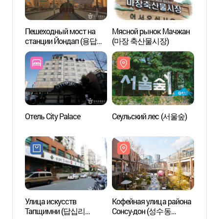
Пешеходный мост на
Мясной рынок Мачжан
Пешех
станции Йондап (용답역
(마장 축산물시장)
стан
육교)
육교)
Отель City Palace
Сеульский лес (서울숲)
Кофей
Сонс
카페거
Улица искусств
Кофейная улица района
Улица
Тапщимни (답십리
Сонсу-дон (성수동
ручно