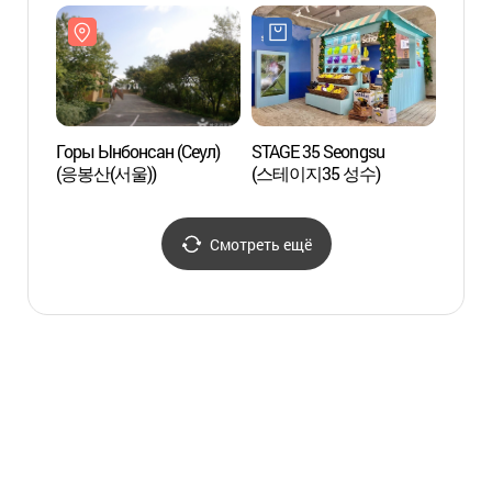
고미술상가)
카페거리)
Сонс
수제화
Горы Ынбонсан (Сеул)
STAGE 35 Seongsu
Музей
(응봉산(서울))
(스테이지35 성수)
(수도
Смотреть ещё