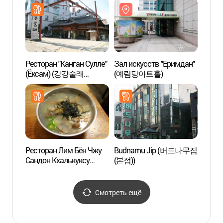
등(燈) 축제)
Ресторан "Канган Сулле"
Зал искусств "Еримдан"
Канн
(Ёксам) (강강술래
(예림당아트홀)
(역삼점))
Ресторан Лим Бён Чжу
Budnamu Jip (버드나무집
Парк 
Сандон Кхалькуксу
(본점))
захор
(Limbyungjoo Sandong
и Чжо
Kalguksu, 임병주 산동
[Всем
칼국수)
насл
Смотреть ещё
선릉(
정릉(
세계문