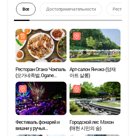
Все
Достопримечательности
Ресторан
Ресторан Оганэ Чокпаль
Арт-салон Янчжэ (양재
Город
(오가네족발, Ogane
아트 살롱)
(매헌
Jokbal)
Фестиваль фонарей и
Городской лес Мэхон
Арт Х
вишни у ручья
(매헌 시민의 숲)
(더케
Янчжэчхон (양재천 벚꽃