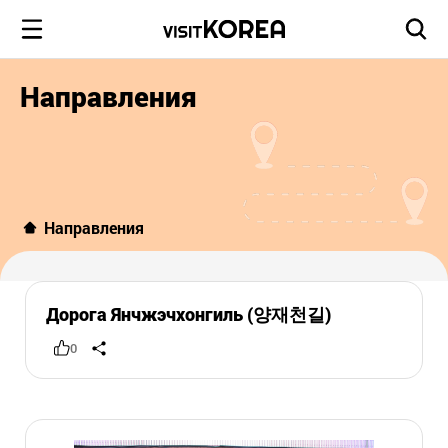
Направления
Направления
Дорога Янчжэчхонгиль (양재천길)
0