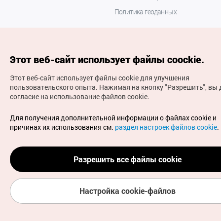
Политика геоданных
Этот веб-сайт использует файлы coockie.
Этот веб-сайт использует файлы cookie для улучшения
пользовательского опыта.
Нажимая на кнопку "Разрешить", вы 
согласие на использование файлов cookie.
(с) Национальная организация туризма Кореи Все
права защищены
Для получения дополнительной информации о файлах cookie и
Для извещения об ошибках и проблемах, связанных с
причинах их использования см.
раздел настроек файлов cookie
.
работой веб-сайта, направляйте ваши запросы на
официальный адрес электронной почты
russian@knto.or.kr
Разрешить все файлы cookie
Настройка cookie-файлов