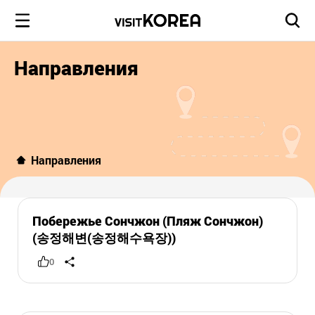
Направления
Направления
Побережье Сончжон (Пляж Сончжон)
(송정해변(송정해수욕장))
0