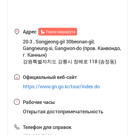
Адрес
Поиск маршрута
20-3 , Songjeong-gil 30beonan-gil,
Gangneung-si, Gangwon-do (пров. Канвондо,
г. Каннын)
강원특별자치도 강릉시 창해로 118 (송정동)
Официальный веб-сайт
https://www.gn.go.kr/tour/index.do
Рабочие часы
Открытая достопримечательность
Телефон для справок