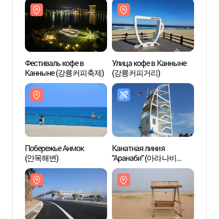
Фестиваль кофе в
Улица кофе в Канныне
Улица
Канныне (강릉커피축제)
(강릉커피거리)
(강릉
Побережье Анмок
Канатная линия
Мост
(안목해변)
"Аранаби" (아라나비
(솔바
(스카이 어촌체험))