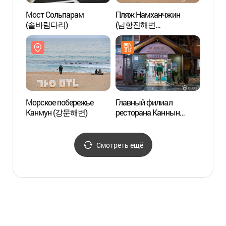
Мост Сольпарам
Пляж Намханчжин
Морск
(솔바람다리)
(남항진해변
Канм
(남항진해수욕장))
Морское побережье
Главный филиал
Мемо
Канмун (강문해변)
ресторана Каннын
имени
ччамппон сунтубу
Нансо
Donghwa Garden
허난설
(강릉짬뽕순두부
Смотреть ещё
동화가든 본점)