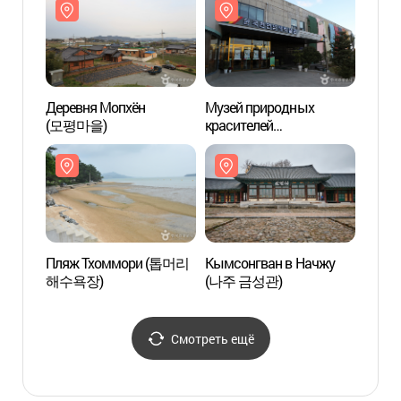
자연생태공원)
자연생
Деревня Мопхён
Музей природных
Музей
(모평마을)
красителей
краси
(한국천연염색박물관)
(한국
Пляж Тхоммори (톱머리
Кымсонгван в Начжу
Кымсо
해수욕장)
(나주 금성관)
(나주
Смотреть ещё