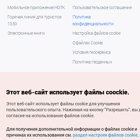
Мобильное приложение НОТК
Пользовательское соглашение
Горячая линия для туристов
Политика
1330
конфиденциальности
Электронные книги
Настройка файлов cookie
О файлах Cookie
Условия геосервиса
Политика геоданных
Этот веб-сайт использует файлы coockie.
Этот веб-сайт использует файлы cookie для улучшения
пользовательского опыта.
Нажимая на кнопку "Разрешить", вы 
согласие на использование файлов cookie.
(с) Национальная организация туризма Кореи Все
права защищены
Для получения дополнительной информации о файлах cookie и
Для извещения об ошибках и проблемах, связанных с
причинах их использования см.
раздел настроек файлов cookie
.
работой веб-сайта, направляйте ваши запросы на