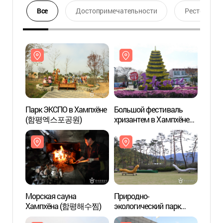
Все
Достопримечательности
Ресторан
Парк ЭКСПО в Хампхёне
Большой фестиваль
Парк 
(함평엑스포공원)
хризантем в Хампхёне
(함평
(대한민국 국향대전 - 함평
국화축제 )
Морская сауна
Природно-
Приро
Хампхёна (함평해수찜)
экологический парк
эколо
Хампхён (함평
Хамп