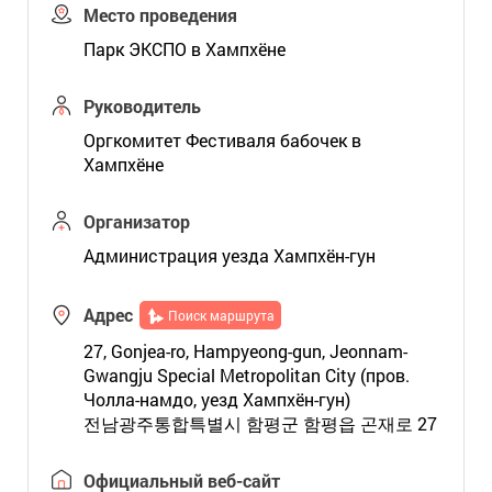
Место проведения
Парк ЭКСПО в Хампхёне
Руководитель
Оргкомитет Фестиваля бабочек в
Хампхёне
Организатор
Администрация уезда Хампхён-гун
Адрес
Поиск маршрута
27, Gonjea-ro, Hampyeong-gun, Jeonnam-
Gwangju Special Metropolitan City (пров.
Чолла-намдо, уезд Хампхён-гун)
전남광주통합특별시 함평군 함평읍 곤재로 27
Официальный веб-сайт