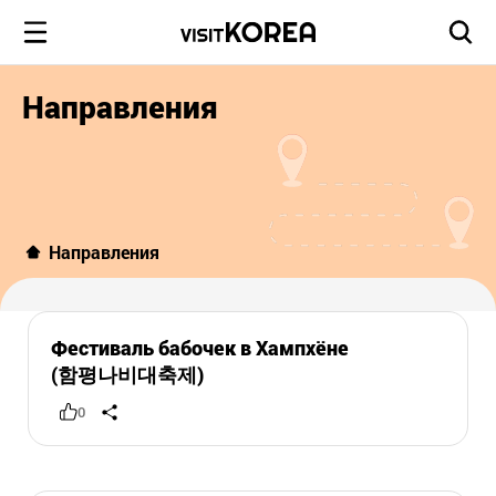
Направления
Направления
Фестиваль бабочек в Хампхёне
(함평나비대축제)
0