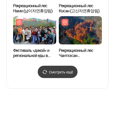
Рекреационный лес
Рекреационный лес
Рекре
Нами (남이자연휴양림)
Косан (고산자연휴양림)
Кос
Фестиваль «дикой» и
Рекреационный лес
Подве
региональной еды в
Чантхэсан
Тхапч
Ванчжу (완주 와일드&
(장태산자연휴양림)
(논산
로컬푸드축제)
Смотреть ещё