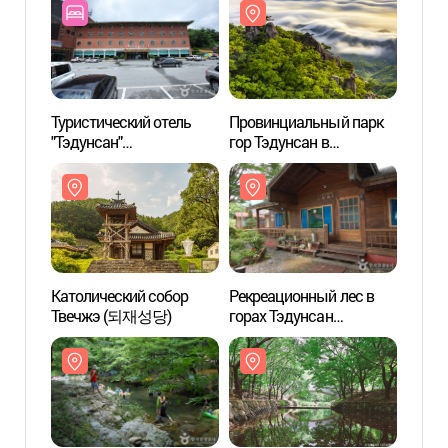
Туристический отель
Провинциальный парк
Прови
"Тэдунсан"
гор Тэдунсан в
гор Т
(대둔산관광호텔)
провинции Чолла-пукто
прови
(대둔산도립공원(전북))
(대둔
Католический собор
Рекреационный лес в
Рекре
Твечжэ (되재성당)
горах Тэдунсан
горах
(대둔산자연휴양림)
(대둔