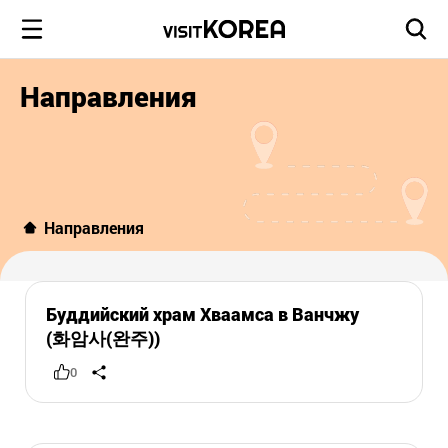
Направления
Направления
Буддийский храм Хваамса в Ванчжу
(화암사(완주))
0