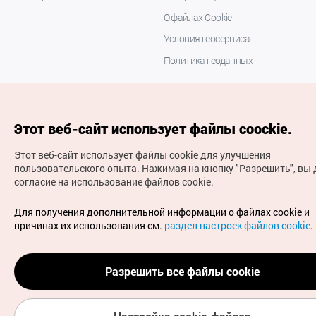
О файлах Cookie
Условия геосервиса
Политика геоданных
Этот веб-сайт использует файлы coockie.
Этот веб-сайт использует файлы cookie для улучшения
пользовательского опыта.
Нажимая на кнопку "Разрешить", вы 
согласие на использование файлов cookie.
(с) Национальная организация туризма Кореи Все
права защищены
Для получения дополнительной информации о файлах cookie и
Для извещения об ошибках и проблемах, связанных с
причинах их использования см.
раздел настроек файлов cookie
.
работой веб-сайта, направляйте ваши запросы на
официальный адрес электронной почты
russian@knto.or.kr
Разрешить все файлы cookie