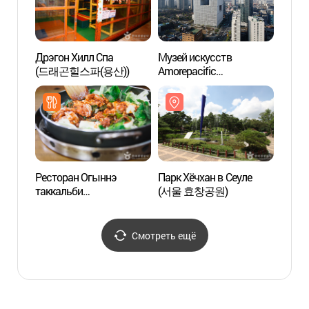
Дрэгон Хилл Спа
Музей искусств
Музе
(드래곤힐스파(용산))
Amorepacific
(전쟁
(아모레퍼시픽미술관)
Ресторан Огыннэ
Парк Хёчхан в Сеуле
Детск
таккальби
(서울 효창공원)
Госуд
(오근내닭갈비, Ogeunnae
центр
Dakgalbi)
Кор
어린이
Смотреть ещё