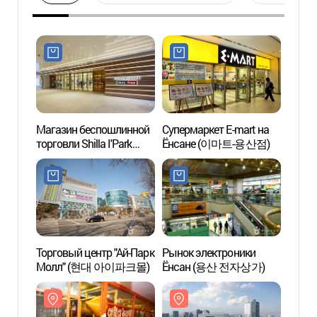
Магазин беспошлинной
Супермаркет E-mart на
Дрэго
торговли Shilla I'Park
Ёнсане (이마트-용산점)
(드래
(신라아이파크면세점)
Торговый центр "Ай-Парк
Рынок электроники
Парк 
Молл" (현대 아이파크몰)
Ёнсан (용산 전자상가)
(서울