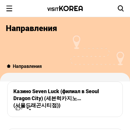
Направления
Направления
Казино Seven Luck (филиал в Seoul
Dragon City) (세븐럭카지노
(서울드래곤시티점))
0