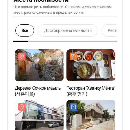
Что посмотреть поблизости. Ознакомьтесь со списком
мест, расположенных в пределах 50 км.
Все
Достопримечательности
Ресторан
Деревня Сочхон маыль
Ресторан "Хванху Мёнга"
Дерев
(서촌마을)
(황후 명가)
(서촌