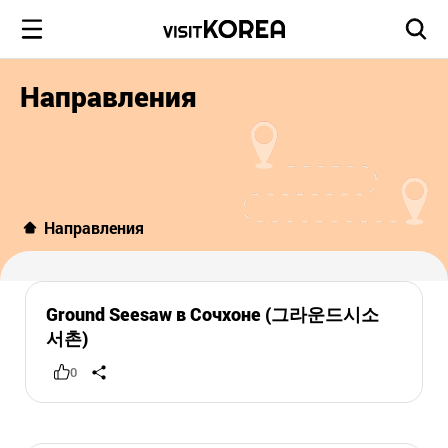
Направления
Направления
Ground Seesaw в Сочхоне (그라운드시소
서촌)
0