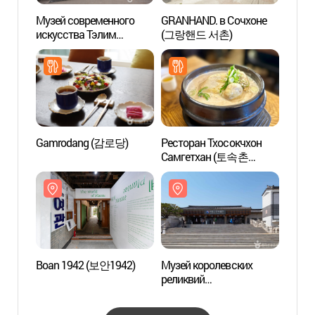
Музей современного
GRANHAND. в Сочхоне
Boan 
искусства Тэлим
(그랑핸드 서촌)
(대림미술관)
Gamrodang (감로당)
Ресторан Тхосокчхон
Уроки
Самгетхан (토속촌
кулин
삼계탕)
Госуд
корол
Сеуле
Boan 1942 (보안1942)
Музей королевских
Ворот
реликвий
(광화
(국립고궁박물관)