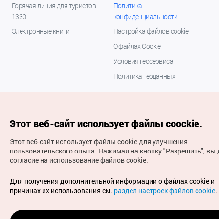
Горячая линия для туристов
Политика
1330
конфиденциальности
Электронные книги
Настройка файлов cookie
О файлах Cookie
Условия геосервиса
Политика геоданных
Этот веб-сайт использует файлы coockie.
Этот веб-сайт использует файлы cookie для улучшения
пользовательского опыта.
Нажимая на кнопку "Разрешить", вы 
согласие на использование файлов cookie.
(с) Национальная организация туризма Кореи Все
права защищены
Для получения дополнительной информации о файлах cookie и
Для извещения об ошибках и проблемах, связанных с
причинах их использования см.
раздел настроек файлов cookie
.
работой веб-сайта, направляйте ваши запросы на
официальный адрес электронной почты
russian@knto.or.kr