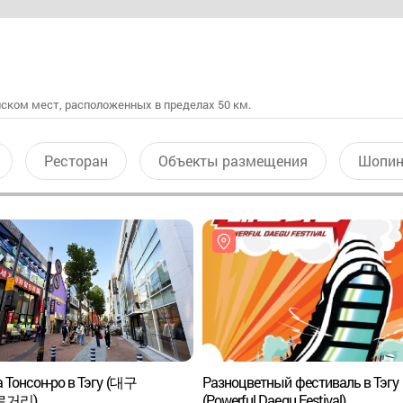
ском мест, расположенных в пределах 50 км.
Ресторан
Объекты размещения
Шопин
 Тонсон-ро в Тэгу (대구
Разноцветный фестиваль в Тэгу
로거리)
(Powerful Daegu Festival)