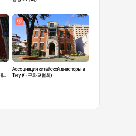
Ассоциация китайской диаспоры в
Музей современной 
 (대구
Тэгу (대구화교협회)
(대구근대역사관)