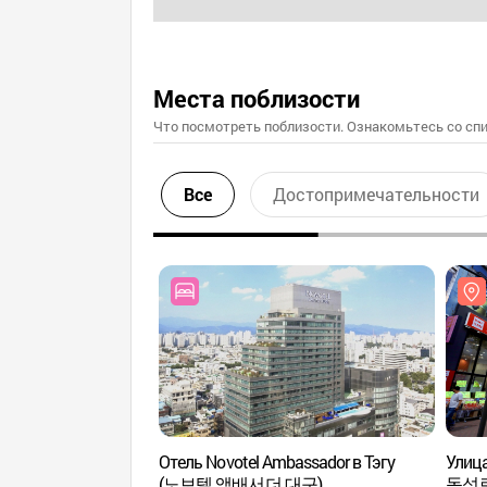
Места поблизости
Что посмотреть поблизости. Ознакомьтесь со спи
Все
Достопримечательности
Отель Novotel Ambassador в Тэгу
Улица
(노보텔 앰배서더 대구)
동성