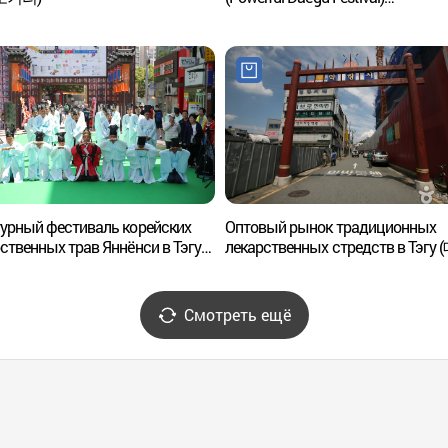
(파워풀대구페스티벌)
урный фестиваль корейских
Оптовый рынок традиционных
ственных трав Яннёнси в Тэгу
лекарственных стредств в Тэгу
약령시 한방문화축제)
한약재 도매시장 )
Смотреть ещё