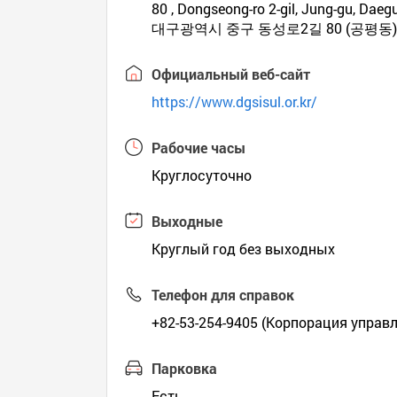
80 , Dongseong-ro 2-gil, Jung-gu, Daegu 
대구광역시 중구 동성로2길 80 (공평동
Официальный веб-сайт
https://www.dgsisul.or.kr/
Рабочие часы
Круглосуточно
Выходные
Круглый год без выходных
Телефон для справок
+82-53-254-9405 (Корпорация управ
Парковка
Есть