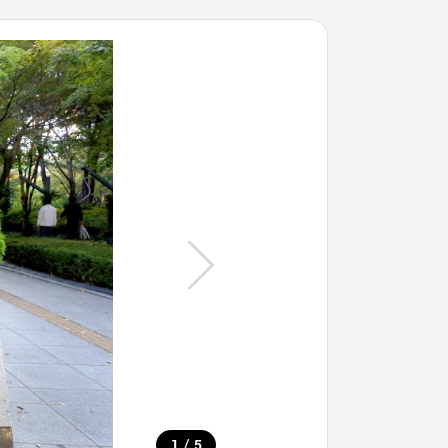
/
1
5