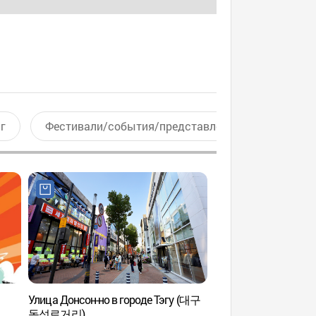
г
Фестивали/события/представления
Актив
Улица Донсон-но в городе Тэгу (대구
Улица Тонсон-ро в 
동성로거리)
동성로거리)