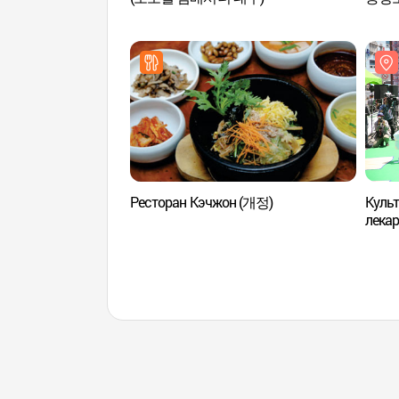
Ресторан Кэчжон (개정)
Культ
лекар
(대구