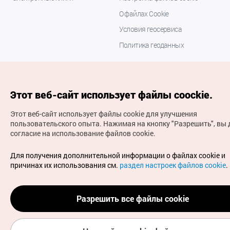
О файлах Cookie
Условия геосервиса
Политика геоданных
Этот веб-сайт использует файлы coockie.
Этот веб-сайт использует файлы cookie для улучшения
пользовательского опыта.
Нажимая на кнопку "Разрешить", вы 
согласие на использование файлов cookie.
(с) Национальная организация туризма Кореи Все
права защищены
Для получения дополнительной информации о файлах cookie и
Для извещения об ошибках и проблемах, связанных с
причинах их использования см.
раздел настроек файлов cookie
.
работой веб-сайта, направляйте ваши запросы на
официальный адрес электронной почты
russian@knto.or.kr
Разрешить все файлы cookie