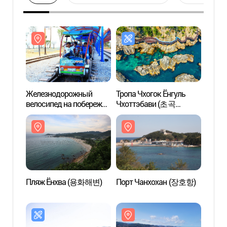
Железнодорожный
Тропа Чхогок Ёнгуль
Желе
велосипед на побережье
Чхоттэбави (초곡
велос
Самчхок (삼척
용굴촛대바위길)
Самч
해양레일바이크)
해양
Пляж Ёнхва (용화해변)
Порт Чанхохан (장호항)
Порт