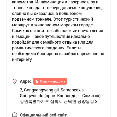
километра. Иллюминация и лазерное шоу в
тоннеле создают непередаваемое ощущение,
словно вы оказались в волшебном
подземном тоннеле. Этот туристический
маршрут в живописном морском городе
Самчхок оставит незабываемые впечатления
и эмоции. Такое путешествие идеально
подойдёт для семейного отдыха или для
романтического свидания. Билеты
необходимо бронировать заблаговременно по
интернету.
Адрес
Поиск маршрута
2, Gongyangwang-gil, Samcheok-si,
Gangwon-do (пров. Канвондо, г. Самчхок)
강원특별자치도 삼척시 근덕면 공양왕길 2
Официальный веб-сайт