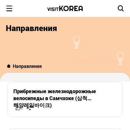
Направления
Направления
Прибрежные железнодорожные
велосипеды в Самчхоке (삼척
해양레일바이크)
0