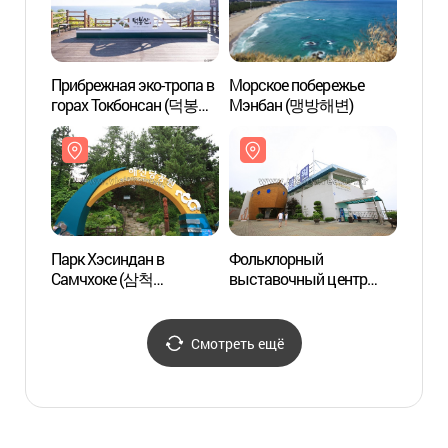
Прибрежная эко-тропа в
Морское побережье
Парк 
горах Токбонсан (덕봉산
Мэнбан (맹방해변)
Самч
해안생태탐방로)
해신당
Парк Хэсиндан в
Фольклорный
Пляж
Самчхоке (삼척
выставочный центр
(상맹
해신당공원)
рыболовецких традиций
(삼척 어촌민속전시관)
Смотреть ещё