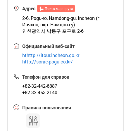
Адрес
Поиск маршрута
2-6, Pogu-ro, Namdong-gu, Incheon (г.
Инчхон, окр. Намдон-гу)
인천광역시 남동구 포구로 2-6
Официальный веб-сайт
hthttp://itour.incheon.go.kr
http://sorae-pogu.co.kr/
Телефон для справок
+82-32-442-6887
+82-32-453-2140
Правила пользования