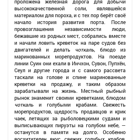
проложена железная дорога для добычи
высококачественной соли, являвшейся
материалом для пороха, и с тех пор берёт своё
начало история развития порта. После
провозглашения независимости люди,
бежавшие из родных мест, собрались вместе
и начали ловить креветок на паре судов без
двигателей и делать
чоткаль
, блюдо из
маринованных морепродуктов. На поезде
линии Суин они ехали в Инчхон, Сувон, Пупхён,
Сеул и другие города и с самого рассвета
таскали на голове и спине маринованные
креветки на продажу, и таким образом
зарабатывали на жизнь. Местный рыбный
рынок знаменит своими креветками, блюдом
чоткаль
и голубыми крабами. Свежесть
морепродуктов, щедрость продавцов и крик
чаек, летящих за рыболовецкими судами и
выписывающих пируэты на голубом небе, —
останутся в памяти на долго. Особенно
восхитителен вкус свежих голубых крабов,