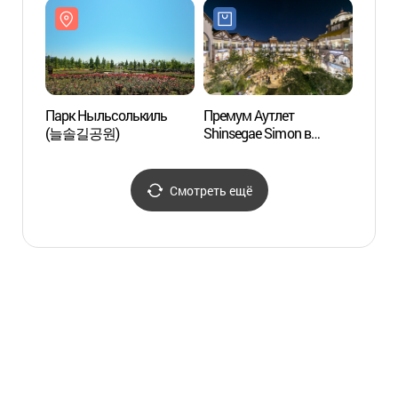
Парк Ныльсолькиль
Премум Аутлет
Центр
(늘솔길공원)
Shinsegae Simon в
искус
Сихыне (신세계사이먼
(인천
시흥 프리미엄 아울렛)
Смотреть ещё