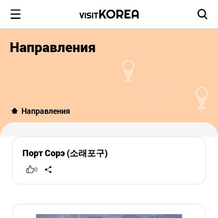
Направления
Направления
Порт Сорэ (소래포구)
0