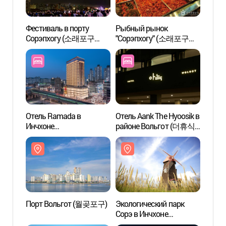
Фестиваль в порту
Рыбный рынок
Порт
Сорэпхогу (소래포구
"Сорэпхогу" (소래포구
축제)
종합어시장)
Отель Ramada в
Отель Aank The Hyoosik в
Парк 
Инчхоне
районе Вольгот (더휴식
(늘솔
(라마다인천호텔)
아늑호텔 월곶점)
Порт Вольгот (월곶포구)
Экологический парк
Детск
Сорэ в Инчхоне
Инчхо
(소래습지생태공원)
(인천