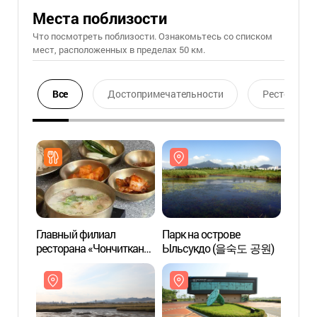
Места поблизости
Что посмотреть поблизости. Ознакомьтесь со списком
мест, расположенных в пределах 50 км.
Все
Достопримечательности
Ресторан
Главный филиал
Парк на острове
Парк 
ресторана «Чончиткан
Ыльсукдо (을숙도 공원)
Ыльс
Синпхён» (정짓간
신평본점)