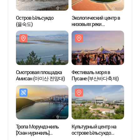
Остров Ыльсукдо
Экологический центр в
Эколо
(을숙도)
низовьях реки
низов
Нактонган
Накто
(낙동강하구에코센터)
(낙동
Смотровая площадка
Фестиваль моря в
Культ
Амисан (아미산 전망대)
Пусане (부산바다축제)
остро
(을숙
Тропа Морундэ-киль
Культурный центр на
Свето
[Хэан нури-киль]
острове Ыльсукдо
фонта
(해안누리길 몰운대길)
(을숙도문화회관)
(다대