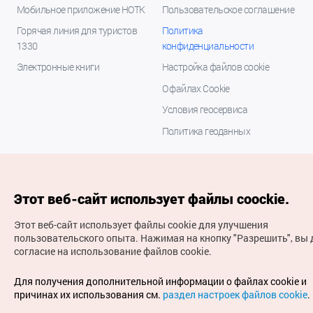
Мобильное приложение НОТК
Пользовательское соглашение
Горячая линия для туристов
Политика
1330
конфиденциальности
Электронные книги
Настройка файлов cookie
О файлах Cookie
Условия геосервиса
Политика геоданных
Этот веб-сайт использует файлы coockie.
Этот веб-сайт использует файлы cookie для улучшения
пользовательского опыта.
Нажимая на кнопку "Разрешить", вы 
согласие на использование файлов cookie.
(с) Национальная организация туризма Кореи Все
права защищены
Для получения дополнительной информации о файлах cookie и
Для извещения об ошибках и проблемах, связанных с
причинах их использования см.
раздел настроек файлов cookie
.
работой веб-сайта, направляйте ваши запросы на