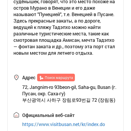
судёнышек, говорят, что это место похоже на
остров Мурано в Венеции и его даже
называют "Пунецией", т.е. Венецией в Пусане.
Здесь прекрасные закаты, а по дороге,
ведущей к пляжу Тадэпхо можно найти
различные туристические места, такие как
смотровая площадка Амисан, мечта Тадэпхо
— фонтан заката и др., поэтому эта порт стал
новым местом для летнего отдыха.
Адрес
Поиск маршрута
72, Jangnim-ro 93beon-gil, Saha-gu, Busan (г.
Пусан, окр. Саха-гу)
부산광역시 사하구 장림로93번길 72 (장림동)
Официальный веб-сайт
https://www.visitbusan.net/kr/index.do