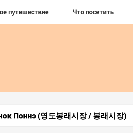
вое путешествие
Что посетить
рынок Поннэ (영도봉래시장 / 봉래시장)