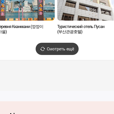
деревня Кканккани (깡깡이
Туристический отель Пусан
마을)
(부산관광호텔)
Смотреть ещё
Полезные ссылки