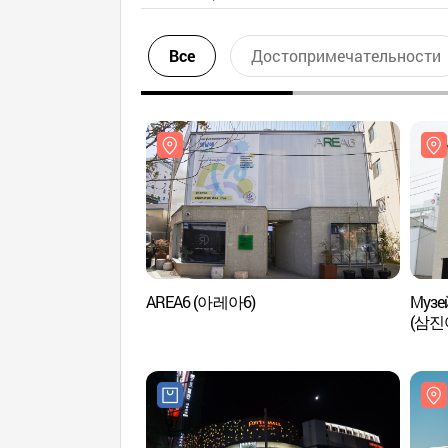
Все
Достопримечательности
AREA6 (아레아6)
Музе
(삼진