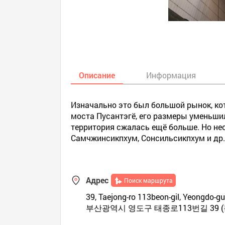
Описание
Информация
Изначально это был большой рынок, ко
моста Пусантэгё, его размеры уменьшили
территория сжалась ещё больше. Но нес
Самчжинсикпхум, Сонсильсикпхум и др.
Адрес
Поиск маршрута
39, Taejong-ro 113beon-gil, Yeongdo-gu
부산광역시 영도구 태종로113번길 39 