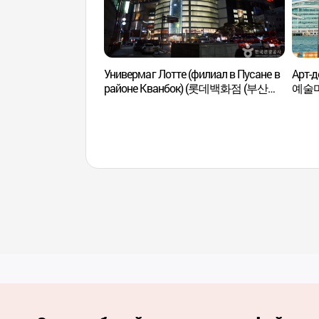
Универмаг Лотте (филиал в Пусане в
Арт-
районе Кванбок) (롯데백화점 (부산
예술
광복점))