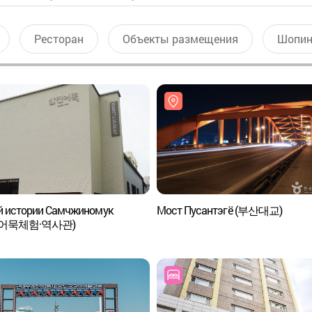
Ресторан
Объекты размещения
Шопин
й истории Самчжиномук
Мост Пусантэгё (부산대교)
어묵체험·역사관)