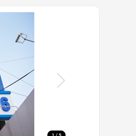
/
1
5