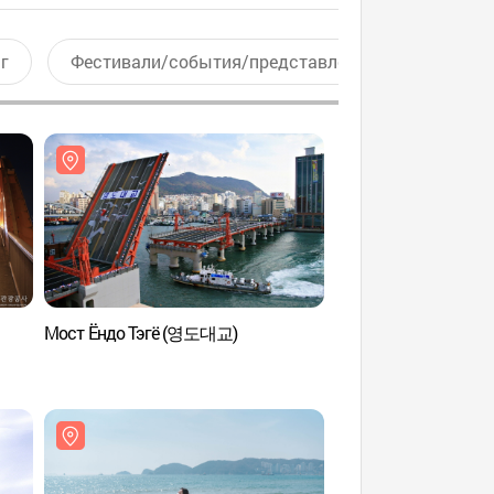
г
Фестивали/события/представления
Актив
Мост Ёндо Тэгё (영도대교)
AREA6 (아레아6)