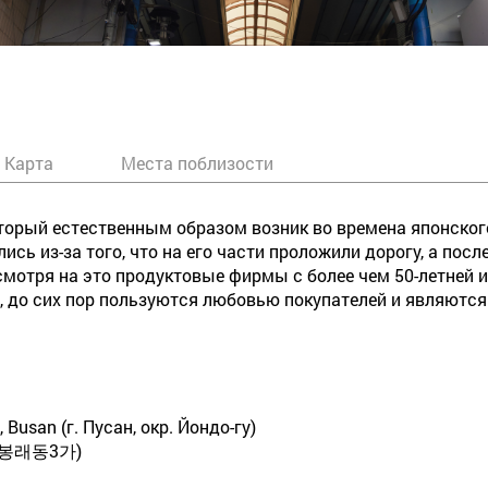
Карта
Места поблизости
торый естественным образом возник во времена японского
сь из-за того, что на его части проложили дорогу, а пос
мотря на это продуктовые фирмы с более чем 50-летней ис
, до сих пор пользуются любовью покупателей и являются
, Busan (г. Пусан, окр. Йондо-гу)
(봉래동3가)