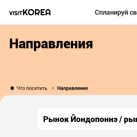
Спланируй с
Направления
Что посетить
Направления
Рынок Йондопоннэ / 