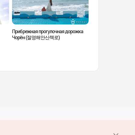
Прибрежная прогулочная дорожка
Арт-деревня Кканк
Чорён (절영해안산책로)
예술마을)
Услуги