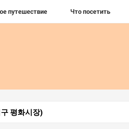
вое путешествие
Что посетить
 (대구 평화시장)