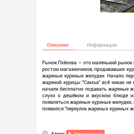
Описание
Информация
Рынок Пхёнхва — это маленький рынок в
ростом магазинчиков, продававших курин
жареные куриные желудки. Начало пере
жареной курицы "Самъа" всё никак не
начали бесплатно подавать жареные же
слухи о дешёвом и вкусном блюде из
появляться жареные куриные желудки, 
появился "переулок жареных куриных же
Адрес
Поиск маршрута