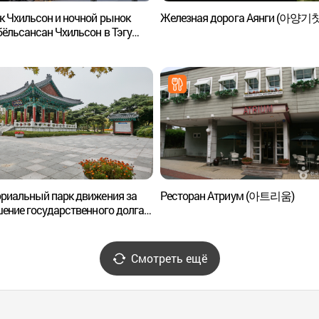
 Чхильсон и ночной рынок
Железная дорога Аянги (아양기
ёльсансан Чхильсон в Тэгу
시장&별별상상 칠성야시장)
риальный парк движения за
Ресторан Атриум (아트리움)
ение государственного долга
채보상운동기념공원)
Смотреть ещё