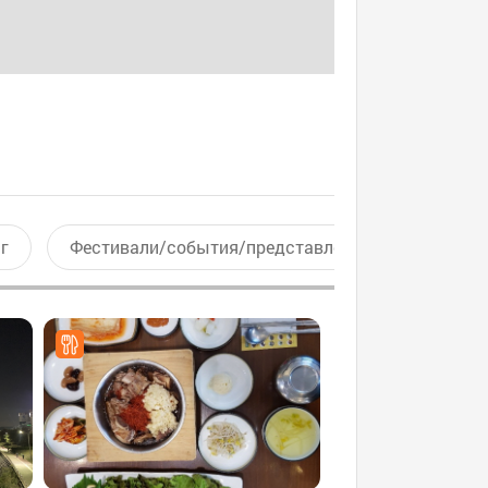
г
Фестивали/события/представления
Актив