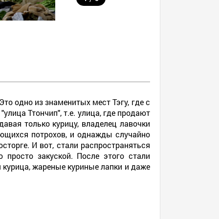
то одно из знаменитых мест Тэгу, где с
улица Ттончип", т.е. улица, где продают
давая только курицу, владелец лавочки
ающихся потрохов, и однажды случайно
сторге. И вот, стали раcпространяться
 просто закуской. После этого стали
 курица, жареные куриные лапки и даже