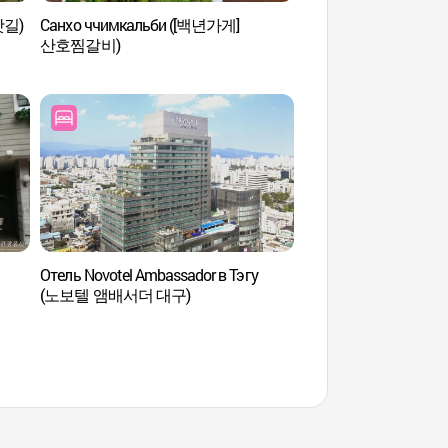
찻길)
Санхо ччимкальби ([백년가게]
Рынок "Пхёнхва" (у
산호찜갈비)
из курицы) (대구
골목)
Отель Novotel Ambassador в Тэгу
Мемориальный парк
(노보텔 앰배서더 대구)
Чунан (2.28기념중