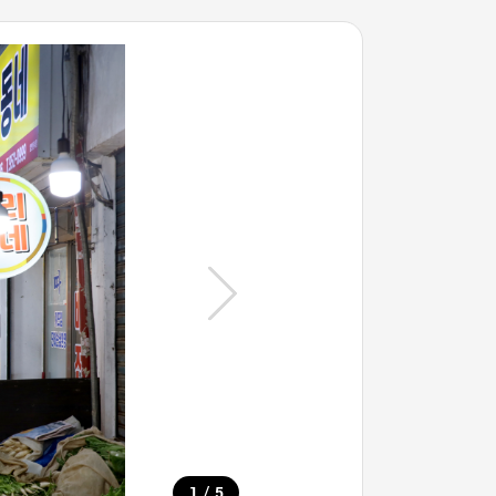
/
1
5