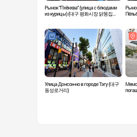
Рынок "Пхёнхва" (улица с блюдами
Рынок
из курицы) (대구 평화시장 닭똥집
Пёльб
골목)
(칠성
Улица Донсон-но в городе Тэгу (대구
Мемо
동성로거리)
погаш
(국