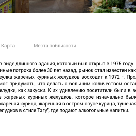
Карта
Места поблизости
 виде длинного здания, который был открыт в 1975 году. Э
ые потроха более 30 лет назад, рынок стал известен как "
улка жареных куриных желудков восходит к 1972 г. Про
 мог придумать, что делать с большим количеством ост
лудки, как закуски. К их удивлению посетители были в во
 жареных куриных желудков, которое изначально было
жареная курица, жаренная в остром соусе курица, тушёная
лудков в стиле Тэгу", где подают алкогольные напитки.