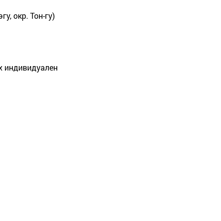
эгу, окр. Тон-гу)
х индивидуален