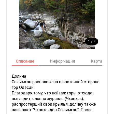
/
1
4
Описание
Информация
Карта
Долина
Сокымган расположена в восточной стороне
гор Одэсан.
Благодаря тому, что пейзаж горы отсюда
выглядит, словно журавль (Чхонхак),
распростерший свои крылья, долину также
называют "Чхонхакдон Сокымган". После