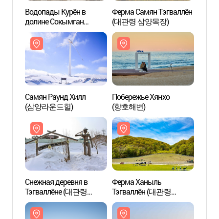
Водопады Курён в
Ферма Самян Тэгваллён
Водоп
долине Сокымган
(대관령 삼양목장)
долин
(구룡폭포(소금강))
(구룡
Самян Раунд Хилл
Побережье Хянхо
Самян
(삼양라운드힐)
(향호해변)
(삼양
Снежная деревня в
Ферма Ханыль
Снежн
Тэгваллёне (대관령
Тэгваллён (대관령
Тэгв
눈꽃마을)
하늘목장)
눈꽃마