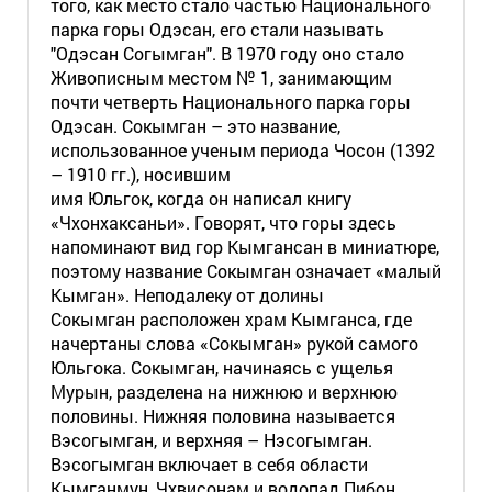
того, как место стало частью Национального
парка горы Одэсан, его стали называть
"Одэсан Согымган". В 1970 году оно стало
Живописным местом № 1, занимающим
почти четверть Национального парка горы
Одэсан. Сокымган – это название,
использованное ученым периода Чосон (1392
– 1910 гг.), носившим
имя Юльгок, когда он написал книгу
«Чхонхаксаньи». Говорят, что горы здесь
напоминают вид гор Кымгансан в миниатюре,
поэтому название Сокымган означает «малый
Кымган». Неподалеку от долины
Сокымган расположен храм Кымганса, где
начертаны слова «Сокымган» рукой самого
Юльгока. Сокымган, начинаясь с ущелья
Мурын, разделена на нижнюю и верхнюю
половины. Нижняя половина называется
Вэсогымган, и верхняя – Нэсогымган.
Вэсогымган включает в себя области
Кымганмун, Чхвисонам и водопад Пибон.