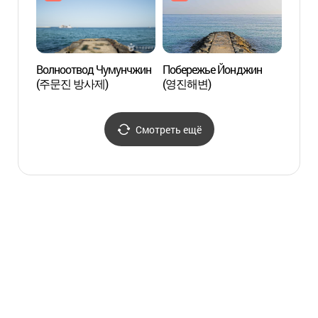
Волноотвод Чумунчжин
Побережье Йонджин
Волн
(주문진 방사제)
(영진해변)
(주문
Смотреть ещё