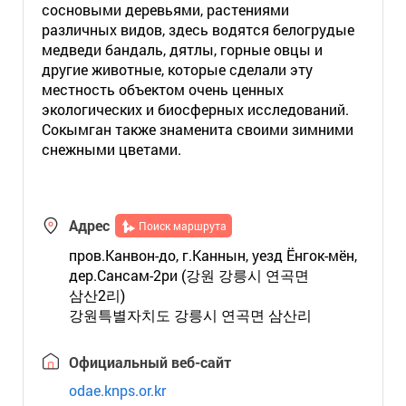
сосновыми деревьями, растениями
различных видов, здесь водятся белогрудые
медведи бандаль, дятлы, горные овцы и
другие животные, которые сделали эту
местность объектом очень ценных
экологических и биосферных исследований.
Сокымган также знаменита своими зимними
снежными цветами.
Адрес
Поиск маршрута
пров.Канвон-до, г.Каннын, уезд Ёнгок-мён,
дер.Сансам-2ри (강원 강릉시 연곡면
삼산2리)
강원특별자치도 강릉시 연곡면 삼산리
Официальный веб-сайт
odae.knps.or.kr