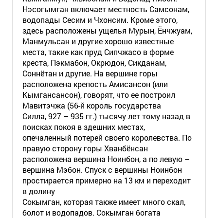
Нэсогымган включает местность Самсонам,
водопады Сесим и Чхонсим. Кроме этого,
здесь расположены ущелья Мурын, Ёнчжуам,
Манмульсан и другие хорошо известные
места, такие как пруд Сипчжасо в форме
креста, Пэкмабон, Окрюдон, Сикданам,
Соннётан и другие. На вершине горы
расположена крепость Амисансон (или
Кымгансансон), говорят, что ее построил
Мавитэчжа (56-й король государства
Силла, 927 – 935 гг.) тысячу лет тому назад в
поисках покоя в здешних местах,
опечаленный потерей своего королевства. По
правую сторону горы Хванбёнсан
расположена вершина Ноинбон, а по левую –
вершина Мэбон. Спуск с вершины Ноинбон
простирается примерно на 13 км и переходит
в долину
Сокымган, которая также имеет много скал,
болот и водопадов. Сокымган богата