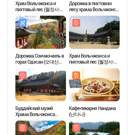
Храм Вольчжонса и
Дорожка в пихтовом
Храм 
пихтовый лес (월정사·
лесу храма Вольчжонса
пихт
월정사 전나무숲)
в горах Одэсан (오대산
월정사
월정사 전나무 숲길)
Дорожка Сончжэ-киль в
Храм Вольчжонса и
Храм 
горах Одэсан (오대산
пихтовый лес (월정사·
пихт
선재길)
월정사 전나무숲)
월정사
Буддийский музей
Кафе-пекарня Нандана
Нацио
Храма Вольчжонса
(난다나)
Одэ
(월정사성보박물관)