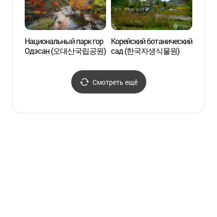
Национальный парк гор
Корейский ботанический
Водоп
Одэсан (오대산국립공원)
сад (한국자생식물원)
долин
(구룡
Смотреть ещё