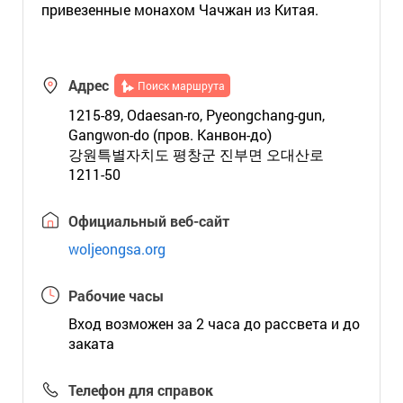
привезенные монахом Чачжан из Китая.
Адрес
Поиск маршрута
1215-89, Odaesan-ro, Pyeongchang-gun,
Gangwon-do (пров. Канвон-до)
강원특별자치도 평창군 진부면 오대산로
1211-50
Официальный веб-сайт
woljeongsa.org
Рабочие часы
Вход возможен за 2 часа до рассвета и до
заката
Телефон для справок