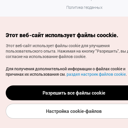
Политика геоданных
Этот веб-сайт использует файлы coockie.
Этот веб-сайт использует файлы cookie для улучшения
пользовательского опыта.
Нажимая на кнопку "Разрешить", вы 
согласие на использование файлов cookie.
(с) Национальная организация туризма Кореи Все
права защищены
Для получения дополнительной информации о файлах cookie и
Для извещения об ошибках и проблемах, связанных с
причинах их использования см.
раздел настроек файлов cookie
.
работой веб-сайта, направляйте ваши запросы на
официальный адрес электронной почты
russian@knto.or.kr
Разрешить все файлы cookie
Настройка cookie-файлов