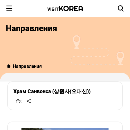
Направления
Направления
Храм Санвонса (상원사(오대산))
0