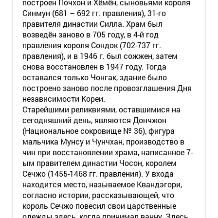
построен Почхон и Хёмён, сыновьями короля
Синмун (681 – 692 гг. правления), 31-го
правителя династии Силла. Храм был
возведён заново в 705 году, в 4-й год
правления короля Сондок (702-737 гг.
правления), и в 1946 г. был сожжен, затем
снова восстановлен в 1947 году. Тогда
оставался только Чонгак, здание было
построено заново после провозглашения Дня
независимости Кореи.
Старейшими реликвиями, оставшимися на
сегодняшний день, являются Дончжон
(Национальное сокровище № 36), фигура
мальчика Мунсу и Чунчхан, производство в
чин при восстановлении храма, написанное 7-
ым правителем династии Чосон, королем
Сечжо (1455-1468 гг. правления). У входа
находится место, называемое Квандэгори,
согласно истории, рассказывающей, что
король Сечжо повесил свои царственные
одежды здесь, когда принимал ванну. Здесь