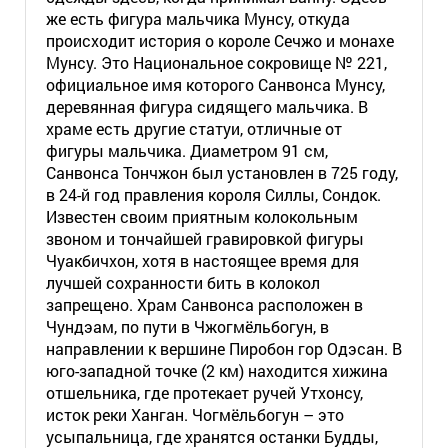
же есть фигура мальчика Мунсу, откуда
происходит история о короле Сечжо и монахе
Мунсу. Это Национальное сокровище № 221,
официальное имя которого Санвонса Мунсу,
деревянная фигура сидящего мальчика. В
храме есть другие статуи, отличные от
фигуры мальчика. Диаметром 91 см,
Санвонса Тончжон был установлен в 725 году,
в 24-й год правления короля Силлы, Сондок.
Известен своим приятным колокольным
звоном и тончайшей гравировкой фигуры
Чуакбичхон, хотя в настоящее время для
лучшей сохранности бить в колокол
запрещено. Храм Санвонса расположен в
Чундэам, по пути в Чжогмёльбогун, в
направлении к вершине Пиробон гор Одэсан. В
юго-западной точке (2 км) находится хижина
отшельника, где протекает ручей Утхонсу,
исток реки Ханган. Чогмёльбогун – это
усыпальница, где хранятся останки Будды,